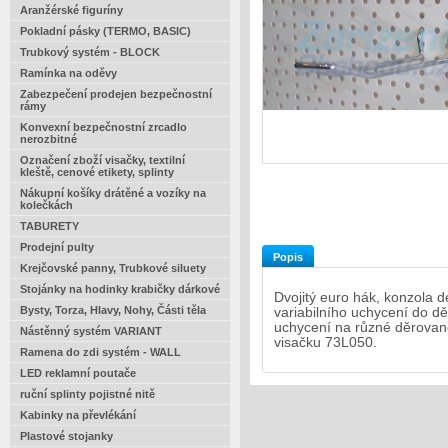
Aranžérské figuríny
Pokladní pásky (TERMO, BASIC)
Trubkový systém - BLOCK
Ramínka na oděvy
Zabezpečení prodejen bezpečnostní
rámy
Konvexní bezpečnostní zrcadlo
nerozbitné
Označení zboží visačky, textilní
kleště, cenové etikety, splinty
Nákupní košíky drátěné a vozíky na
kolečkách
TABURETY
Prodejní pulty
Popis
Krejčovské panny, Trubkové siluety
Stojánky na hodinky krabičky dárkové
Dvojitý euro hák, konzola
Bysty, Torza, Hlavy, Nohy, Části těla
variabilního uchycení do d
uchycení na různé děrované
Nástěnný systém VARIANT
visačku 73L050.
Ramena do zdi systém - WALL
LED reklamní poutače
ruční splinty pojistné nitě
Kabinky na převlékání
Plastové stojanky