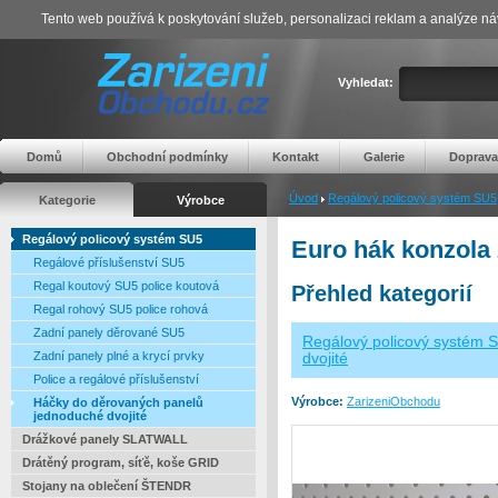
Tento web používá k poskytování služeb, personalizaci reklam a analýze ná
Vyhledat:
Domů
Obchodní podmínky
Kontakt
Galerie
Doprava
Úvod
Regálový policový systém SU5
Kategorie
Výrobce
Regálový policový systém SU5
Euro hák konzola
Regálové příslušenství SU5
Regal koutový SU5 police koutová
Přehled kategorií
Regal rohový SU5 police rohová
Zadní panely děrované SU5
Regálový policový systém 
Zadní panely plné a krycí prvky
dvojité
Police a regálové příslušenství
Výrobce:
ZarizeniObchodu
Háčky do děrovaných panelů
jednoduché dvojité
Drážkové panely SLATWALL
Drátěný program, síťě, koše GRID
Stojany na oblečení ŠTENDR