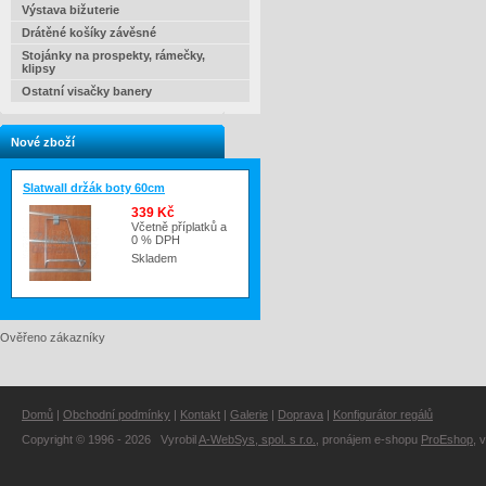
Výstava bižuterie
Drátěné košíky závěsné
Stojánky na prospekty, rámečky,
klipsy
Ostatní visačky banery
Nové zboží
Slatwall držák boty 60cm
339 Kč
Včetně příplatků a
0 % DPH
Skladem
Ověřeno zákazníky
Domů
|
Obchodní podmínky
|
Kontakt
|
Galerie
|
Doprava
|
Konfigurátor regálů
Copyright © 1996 - 2026 Vyrobil
A-WebSys, spol. s r.o.
, pronájem e-shopu
ProEshop
, 