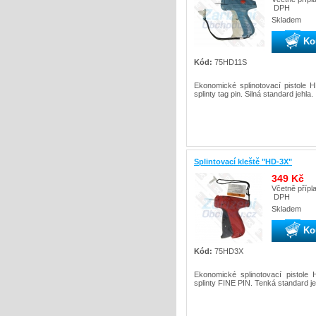
DPH
Skladem
Ko
Kód:
75HD11S
Ekonomické splinotovací pistole 
splinty tag pin. Silná standard jehla.
Splintovací kleště "HD-3X"
349 Kč
Včetně přípl
DPH
Skladem
Ko
Kód:
75HD3X
Ekonomické splinotovací pistole
splinty FINE PIN. Tenká standard je