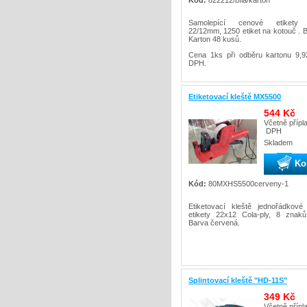
Samolepící cenové etikety 
22/12mm, 1250 etiket na kotouč . B
Karton 48 kusů.
Cena 1ks při odběru kartonu 9,
DPH.
Etiketovací kleště MX5500
544 Kč
Včetně přípl
DPH
Skladem
Ko
Kód:
80MXHS5500cerveny-1
Etiketovací kleště jednořádkov
etikety 22x12 Cola-ply, 8 znak
Barva červená.
Splintovací kleště "HD-11S"
349 Kč
Včetně přípl