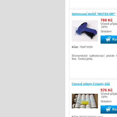
Splintovací kleště "MOTEX 05F"
769 Kč
Včetně přípl
DPH
Skladem
Ko
Kód:
75MTX05f
Ekonomické splinotovací pistole n
fine. Tenká jehla.
Cenové etikety Colaply, bílá
576 Kč
Včetně přípl
DPH
Skladem
Ko
Kód:
822212/bílá/karton