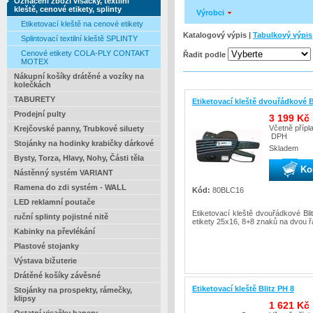
Označení zboží visačky, textilní
kleště, cenové etikety, splinty
Výrobci
Etiketovací kleště na cenové etikety
Katalogový výpis |
Tabulkový výpis
Splintovací textilní kleště SPLINTY
Cenové etikety COLA-PLY CONTAKT
Řadit podle
MOTEX
Nákupní košíky drátěné a vozíky na
kolečkách
TABURETY
Etiketovací kleště dvouřádkové B
Prodejní pulty
3 199 Kč
Včetně přípl
Krejčovské panny, Trubkové siluety
DPH
Stojánky na hodinky krabičky dárkové
Skladem
Bysty, Torza, Hlavy, Nohy, Části těla
Ko
Nástěnný systém VARIANT
Ramena do zdi systém - WALL
Kód:
80BLC16
LED reklamní poutače
Etiketovací kleště dvouřádkové Bl
ruční splinty pojistné nitě
etikety 25x16, 8+8 znaků na dvou 
Kabinky na převlékání
Plastové stojanky
Výstava bižuterie
Drátěné košíky závěsné
Etiketovací kleště Blitz PH 8
Stojánky na prospekty, rámečky,
klipsy
1 621 Kč