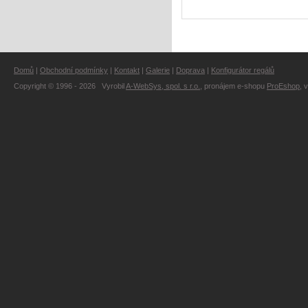
Domů
|
Obchodní podmínky
|
Kontakt
|
Galerie
|
Doprava
|
Konfigurátor regálů
Copyright © 1996 - 2026 Vyrobil
A-WebSys, spol. s r.o.
, pronájem e-shopu
ProEshop
, 