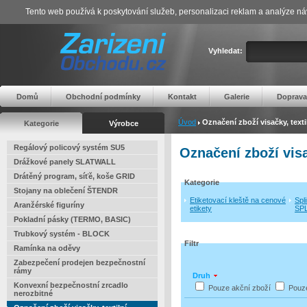
Tento web používá k poskytování služeb, personalizaci reklam a analýze ná
Vyhledat:
Domů
Obchodní podmínky
Kontakt
Galerie
Doprava
Úvod
Označení zboží visačky, textil
Kategorie
Výrobce
Regálový policový systém SU5
Označení zboží visač
Drážkové panely SLATWALL
Drátěný program, síťě, koše GRID
Kategorie
Stojany na oblečení ŠTENDR
Etiketovací kleště na cenové
Spli
Aranžérské figuríny
etikety
SP
Pokladní pásky (TERMO, BASIC)
Trubkový systém - BLOCK
Filtr
Ramínka na oděvy
Zabezpečení prodejen bezpečnostní
rámy
Druh
Konvexní bezpečnostní zrcadlo
Pouze akční zboží
Pouz
nerozbitné