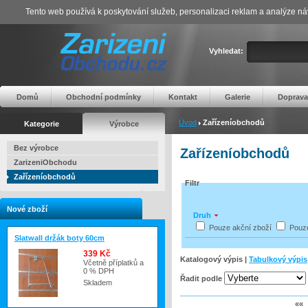
Tento web používá k poskytování služeb, personalizaci reklam a analýze ná
Vyhledat:
Domů
Obchodní podmínky
Kontakt
Galerie
Doprava
Úvod
Zařízeníobchodů
Kategorie
Výrobce
Bez výrobce
Zařízeníobchodů
ZarizeniObchodu
Zařízeníobchodů
Filtr
Nové zboží
Druh
Pouze akční zboží
Pouz
Slatwall držák boty 60cm
339 Kč
Katalogový výpis |
Tabulkový výpis
Včetně příplatků a
0 % DPH
Řadit podle
Skladem
««