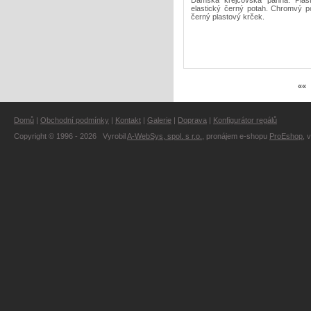
Dámská krejčovská panna. Plast
elastický černý potah. Chromvý p
černý plastový krček.
««
Domů
|
Obchodní podmínky
|
Kontakt
|
Galerie
|
Doprava
|
Konfigurátor regálů
Copyright © 1996 - 2026 Vyrobil
A-WebSys, spol. s r.o.
, pronájem e-shopu
ProEshop
, 