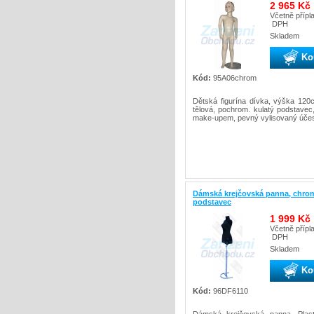
2 965 Kč
Včetně přípl
DPH
Skladem
Ko
Kód:
95A06chrom
Dětská figurína dívka, výška 120
tělová, pochrom. kulatý podstavec,
make-upem, pevný vylisovaný úče
Dámská krejčovská panna, chro
podstavec
1 999 Kč
Včetně přípl
DPH
Skladem
Ko
Kód:
96DF6110