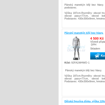
Pánský manekýn bílý bez hlavy.
podstavec.
Výška 187cm.Rozměry: obvod hru
obvod pasu=77cm, obvod bok
Podstavec: 430x300x8mm, hmotnos
Pánský manekýn bílý bez hlavy.
4 500 Kč
Včetně přípl
DPH
Skladem
Ko
Kód:
92FA1WHWO-1
Pánský manekýn bílý bez hlavy.
Výška 187cm.Rozměry: obvod hru
obvod pasu=77cm, obvod bok
Podstavec: 430x300x8mm, hmotnos
Dětská figurína dívka, výška 12