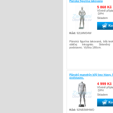
Pánská figurína lakovaná
5 868 Kč
Včetně přípl
DPH
Skladem
Ko
Kód:
92LWM34W
Pánská figurína lakovaná, bílá les
obličej Inkognito. Skleněný
podstavec. Výška 180cm.
Pánský manekýn bílý bez hlavy. 
podstavec.
4 999 Kč
Včetně přípl
DPH
Skladem
Ko
Kód:
92NB3WHWO