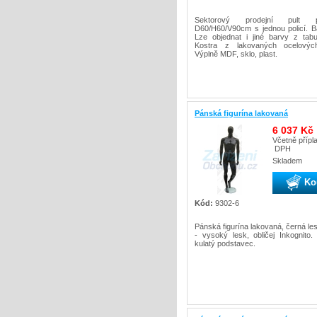
Sektorový prodejní pult pr
D60/H60/V90cm s jednou policí. Ba
Lze objednat i jiné barvy z tab
Kostra z lakovaných ocelových 
Výplně MDF, sklo, plast.
Pánská figurína lakovaná
6 037 Kč
Včetně přípl
DPH
Skladem
Ko
Kód:
9302-6
Pánská figurína lakovaná, černá le
- vysoký lesk, obličej Inkognito.
kulatý podstavec.