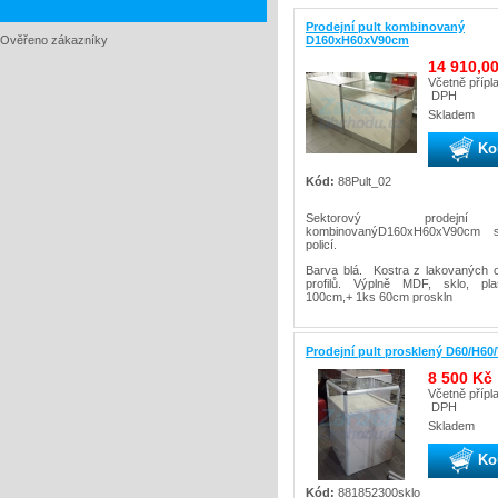
Prodejní pult kombinovaný
Ověřeno zákazníky
D160xH60xV90cm
14 910,0
Včetně přípl
DPH
Skladem
Ko
Kód:
88Pult_02
Sektorový prodejní
kombinovanýD160xH60xV90cm 
policí.
Barva blá. Kostra z lakovaných 
profilů. Výplně MDF, sklo, plas
100cm,+ 1ks 60cm proskln
Prodejní pult prosklený D60/H6
8 500 Kč
Včetně přípl
DPH
Skladem
Ko
Kód:
881852300sklo