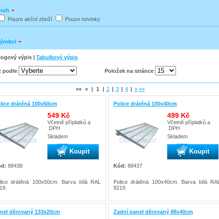
ruh
Pouze akční zboží
Pouze novinky
ýrobci
logový výpis |
Tabulkový výpis
t podle
Položek na stránce
««
«
|
1
|
2
|
3
|
4
|
»
»»
lice drátěná 100x50cm
Police drátěná 100x40cm
549 Kč
499 Kč
Včetně příplatků a
Včetně příplatků a
DPH
DPH
Skladem
Skladem
Koupit
Koupit
d:
88438
Kód:
88437
lice drátěná 100x50cm. Barva bílá RAL
Police drátěná 100x40cm. Barva bílá RA
19.
9219.
nel děrovaný 133x20cm
Zadní panel děrovaný 88x40cm