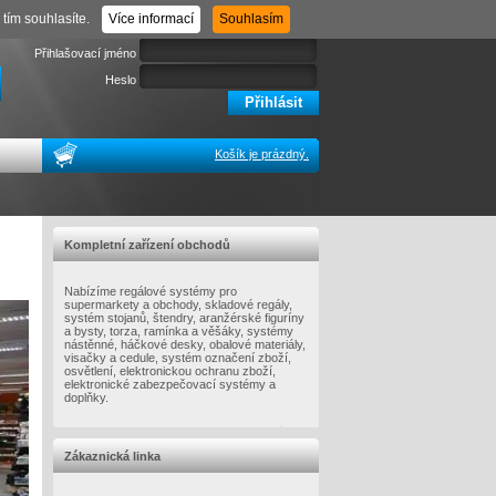
Registrace
Zapomenuté heslo
tím souhlasíte.
Více informací
Souhlasím
Přihlašovací jméno
Heslo
Košík je prázdný.
Kompletní zařízení obchodů
Nabízíme regálové systémy pro
supermarkety a obchody, skladové regály,
systém stojanů, štendry, aranžérské figuríny
a bysty, torza, ramínka a věšáky, systémy
nástěnné, háčkové desky, obalové materiály,
visačky a cedule, systém označení zboží,
osvětlení, elektronickou ochranu zboží,
elektronické zabezpečovací systémy a
doplňky.
Zákaznická linka