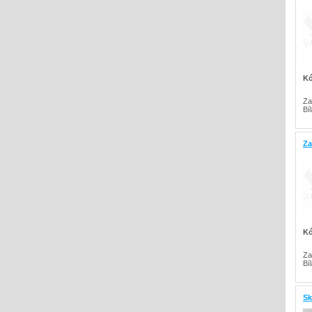
Kó
Za
Bí
Za
Kó
Za
Bí
Sk