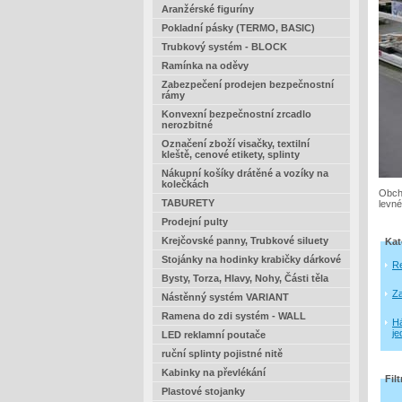
Aranžérské figuríny
Pokladní pásky (TERMO, BASIC)
Trubkový systém - BLOCK
Ramínka na oděvy
Zabezpečení prodejen bezpečnostní
rámy
Konvexní bezpečnostní zrcadlo
nerozbitné
Označení zboží visačky, textilní
kleště, cenové etikety, splinty
Nákupní košíky drátěné a vozíky na
kolečkách
Obcho
TABURETY
levné
Prodejní pulty
Krejčovské panny, Trubkové siluety
Kat
Stojánky na hodinky krabičky dárkové
Re
Bysty, Torza, Hlavy, Nohy, Části těla
Za
Nástěnný systém VARIANT
Ramena do zdi systém - WALL
Há
je
LED reklamní poutače
ruční splinty pojistné nitě
Kabinky na převlékání
Filt
Plastové stojanky