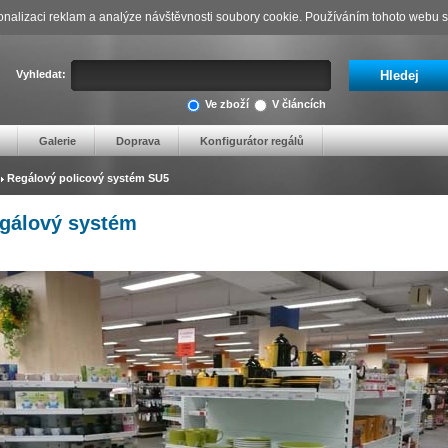
nalizaci reklam a analýze návštěvnosti soubory cookie. Používáním tohoto webu s 
Vyhledat:
Ve zboží
V článcích
Galerie
Doprava
Konfigurátor regálů
Regálový policový systém SU5
gálový systém