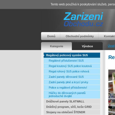
Tento web používá k poskytování služeb, perso
Domů
Obchodní podmínky
Kontakt
Úvod
Kategorie
Výrobce
Regálový policový systém SU5
Re
Regálové příslušenství SU5
Regal koutový SU5 police koutová
Regal rohový SU5 police rohová
Zadní panely děrované SU5
Zadní panely plné a krycí prvky
Police a regálové příslušenství
Háčky do děrovaných panelů
jednoduché dvojité
Drážkové panely SLATWALL
Drátěný program, síťě, koše GRID
Stojany na oblečení ŠTENDR