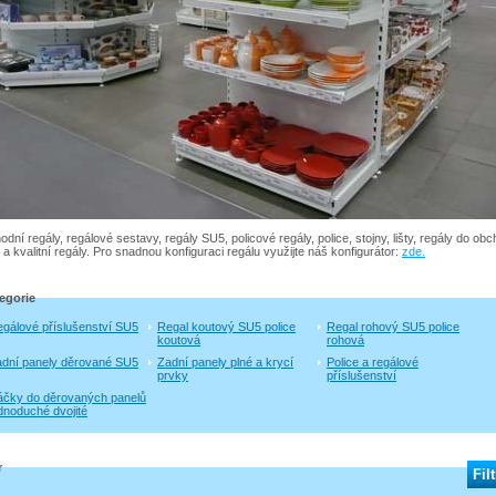
dní regály, regálové sestavy, regály SU5, policové regály, police, stojny, lišty, regály do ob
 a kvalitní regály. Pro snadnou konfiguraci regálu využijte náš konfigurátor:
zde.
egorie
gálové příslušenství SU5
Regal koutový SU5 police
Regal rohový SU5 police
koutová
rohová
dní panely děrované SU5
Zadní panely plné a krycí
Police a regálové
prvky
příslušenství
čky do děrovaných panelů
dnoduché dvojité
r