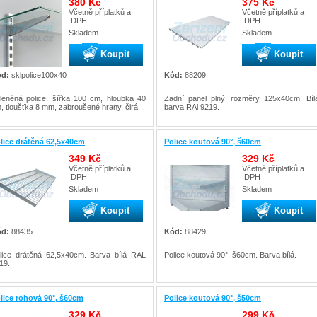
380 Kč
375 Kč
Včetně příplatků a
Včetně příplatků a
DPH
DPH
Skladem
Skladem
Koupit
Koupit
d:
sklpolice100x40
Kód:
88209
leněná police, šířka 100 cm, hloubka 40
Zadní panel plný, rozměry 125x40cm. Bíl
, tloušťka 8 mm, zabroušené hrany, čirá.
barva RAl 9219.
lice drátěná 62,5x40cm
Police koutová 90°, š60cm
349 Kč
329 Kč
Včetně příplatků a
Včetně příplatků a
DPH
DPH
Skladem
Skladem
Koupit
Koupit
d:
88435
Kód:
88429
lice drátěná 62,5x40cm. Barva bílá RAL
Police koutová 90°, š60cm. Barva bílá.
19.
lice rohová 90°, š60cm
Police koutová 90°, š50cm
329 Kč
299 Kč