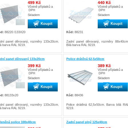
499 Kč
440 Kč
Včetně příplatků a
Včetně příplatků a
DPH
DPH
Skladem
Skladem
Koupit
Koupit
d:
88220 /133X20
Kód:
88231
dní panel děrovaný, rozměry 133x20cm.
Zadní panel děrovaný, rozměry 88x40cm
lá barva RAL 9219.
Bílá barva RAL 9219.
dní panel děrovaný 133x20cm
Police drátěná 62,5x50cm
399 Kč
389 Kč
Včetně příplatků a
Včetně příplatků a
DPH
DPH
Skladem
Skladem
Koupit
Koupit
d:
88133x20
Kód:
88436
dní panel děrovaný, rozměry 133x20cm.
Police drátěná 62,5x50cm. Barva bílá RA
lá barva RAL 9219.
9219.
leněná police 100x40cm
Zadní panel plný 125x40cm