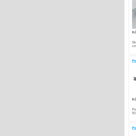
Kó
Sk
cm
Po
Kó
Po
92
Po