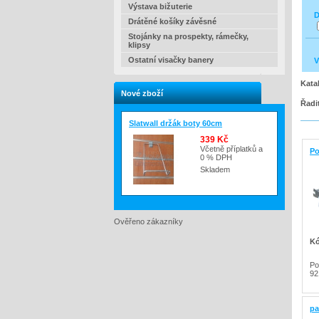
Výstava bižuterie
D
Drátěné košíky závěsné
Stojánky na prospekty, rámečky,
klipsy
Ostatní visačky banery
V
Kata
Nové zboží
Řadi
Slatwall držák boty 60cm
339 Kč
Včetně příplatků a
Po
0 % DPH
Skladem
Ověřeno zákazníky
Kó
Po
92
pa