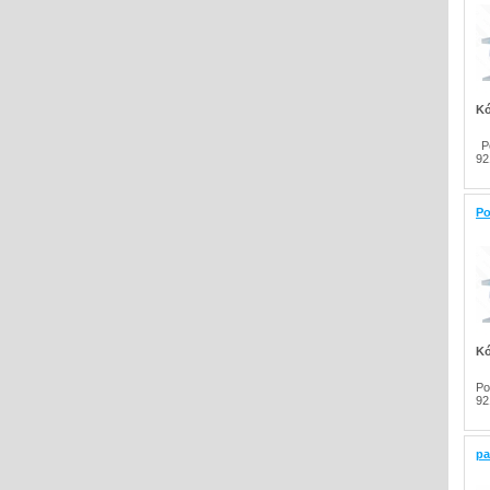
Kó
P
92
Po
Kó
Po
92
pa