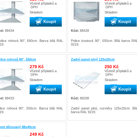
Včetně příplatků a
Včetně příplatků a
DPH
DPH
Skladem
Skladem
Koupit
Koupit
d:
88434
Kód:
88428
olice rohová 90°, š60cm. Barva bílá RAL
Police koutová 90°, š50cm. Bílá barva RA
19.
9219.
lice rohová 90°, š50cm
Zadní panel plný 125x20cm
279 Kč
250 Kč
Včetně příplatků a
Včetně příplatků a
DPH
DPH
Skladem
Skladem
Koupit
Koupit
d:
88433
Kód:
88208
lice rohová 90°, š50cm. Barva bílá RAL
Zadní panel plný, rozměry 125x20cm. Bíl
19.
barva RAL 9219.
nel děrovaný 88x40cm
249 Kč