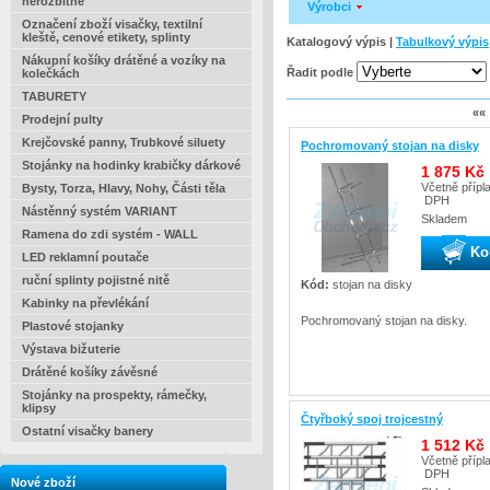
nerozbitné
Výrobci
Označení zboží visačky, textilní
kleště, cenové etikety, splinty
Katalogový výpis |
Tabulkový výpis
Nákupní košíky drátěné a vozíky na
Řadit podle
kolečkách
TABURETY
««
Prodejní pulty
Krejčovské panny, Trubkové siluety
Pochromovaný stojan na disky
Stojánky na hodinky krabičky dárkové
1 875 Kč
Včetně přípl
Bysty, Torza, Hlavy, Nohy, Části těla
DPH
Nástěnný systém VARIANT
Skladem
Ramena do zdi systém - WALL
Ko
LED reklamní poutače
ruční splinty pojistné nitě
Kód:
stojan na disky
Kabinky na převlékání
Pochromovaný stojan na disky.
Plastové stojanky
Výstava bižuterie
Drátěné košíky závěsné
Stojánky na prospekty, rámečky,
klipsy
Čtyřboký spoj trojcestný
Ostatní visačky banery
1 512 Kč
Včetně přípl
DPH
Nové zboží