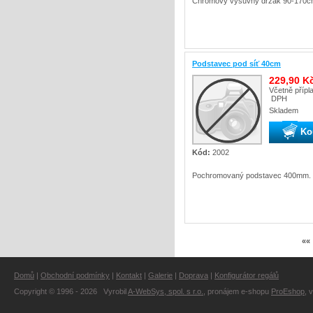
Chromový výsuvný držák 90-170c
Podstavec pod síť 40cm
229,90 K
Včetně přípl
DPH
Skladem
Ko
Kód:
2002
Pochromovaný podstavec 400mm.
««
Domů
|
Obchodní podmínky
|
Kontakt
|
Galerie
|
Doprava
|
Konfigurátor regálů
Copyright © 1996 - 2026 Vyrobil
A-WebSys, spol. s r.o.
, pronájem e-shopu
ProEshop
, 