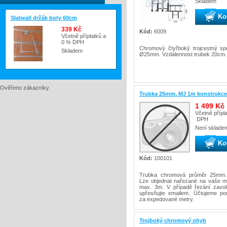
Skladem
Ko
Slatwall držák boty 60cm
339 Kč
Kód:
6009
Včetně příplatků a
0 % DPH
Chromový čtyřboký trojcestný spo
Skladem
Ø25mm. Vzdálennost trubek 20cm.
Ověřeno zákazníky
Trubka 25mm, MJ 1m konstrukce
1 499 Kč
Včetně přípl
DPH
Není sklade
Ko
Kód:
100101
Trubka chromová průměr 25mm
Lze objednat nařezané na vaše mí
max. 3m. V případě řezání zavol
upřesňujte emailem. Účtujeme p
za expedované metry.
Trojboký chromový ohyb