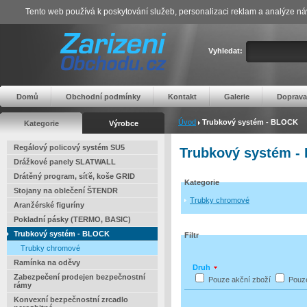
Tento web používá k poskytování služeb, personalizaci reklam a analýze ná
Vyhledat:
Domů
Obchodní podmínky
Kontakt
Galerie
Doprava
Úvod
Trubkový systém - BLOCK
Kategorie
Výrobce
Regálový policový systém SU5
Trubkový systém 
Drážkové panely SLATWALL
Drátěný program, síťě, koše GRID
Kategorie
Stojany na oblečení ŠTENDR
Trubky chromové
Aranžérské figuríny
Pokladní pásky (TERMO, BASIC)
Trubkový systém - BLOCK
Filtr
Trubky chromové
Ramínka na oděvy
Druh
Zabezpečení prodejen bezpečnostní
Pouze akční zboží
Pouz
rámy
Konvexní bezpečnostní zrcadlo