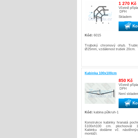
1 270 Kč
Včetně přípl
DPH
Skladem
Ko
Kód:
6015
Trojboký chromový ohyb. Trubk
Ø25mm, vzdálenost trubek 20cm.
Kabinka 100x100cm
850 Kč
Včetně přípl
DPH
Není sklade
Ko
Kód:
kabina půlkruh-1
Konstrukce kabinky hranatá poc
š100xh100 cm. plochoovál 1
Kabinku dodáme vč. nástěnnýc
montáži.