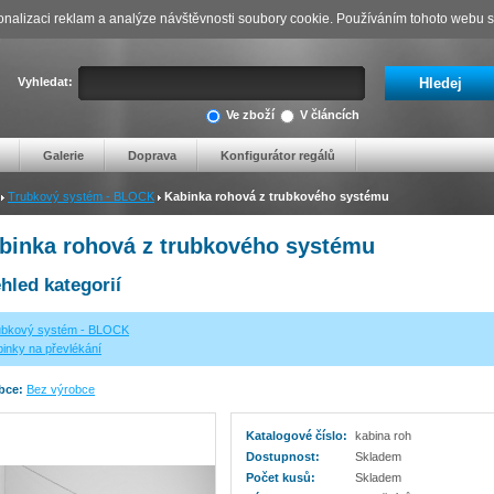
nalizaci reklam a analýze návštěvnosti soubory cookie. Používáním tohoto webu s 
Vyhledat:
Ve zboží
V článcích
Galerie
Doprava
Konfigurátor regálů
Trubkový systém - BLOCK
Kabinka rohová z trubkového systému
binka rohová z trubkového systému
hled kategorií
ubkový systém - BLOCK
inky na převlékání
bce:
Bez výrobce
Katalogové číslo:
kabina roh
Dostupnost:
Skladem
Počet kusů:
Skladem