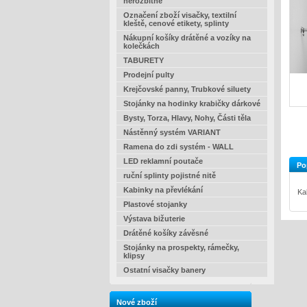
nerozbitné
Označení zboží visačky, textilní
kleště, cenové etikety, splinty
Nákupní košíky drátěné a vozíky na
kolečkách
TABURETY
Prodejní pulty
Krejčovské panny, Trubkové siluety
Stojánky na hodinky krabičky dárkové
Bysty, Torza, Hlavy, Nohy, Části těla
Nástěnný systém VARIANT
Ramena do zdi systém - WALL
LED reklamní poutače
Po
ruční splinty pojistné nitě
Kabinky na převlékání
Ka
Plastové stojanky
Výstava bižuterie
Drátěné košíky závěsné
Stojánky na prospekty, rámečky,
klipsy
Ostatní visačky banery
Nové zboží