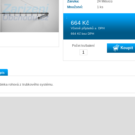
Záruka:
24 Měsíců
Množství:
1 ks
:
664 Kč
Včetně příplatků a DPH
664 Kč
bez DPH
Počet ks/balení
Koupit
pis
binka rohová z trubkového systému.