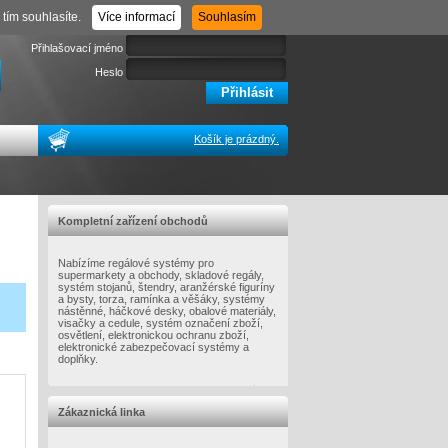
Registrace
Zapomenuté heslo
tím souhlasíte.
Více informací
Souhlasím
Přihlašovací jméno
Heslo
Košík je prázdný.
Kompletní zařízení obchodů
Nabízíme regálové systémy pro
supermarkety a obchody, skladové regály,
systém stojanů, štendry, aranžérské figuríny
a bysty, torza, ramínka a věšáky, systémy
nástěnné, háčkové desky, obalové materiály,
visačky a cedule, systém označení zboží,
osvětlení, elektronickou ochranu zboží,
elektronické zabezpečovací systémy a
doplňky.
Zákaznická linka