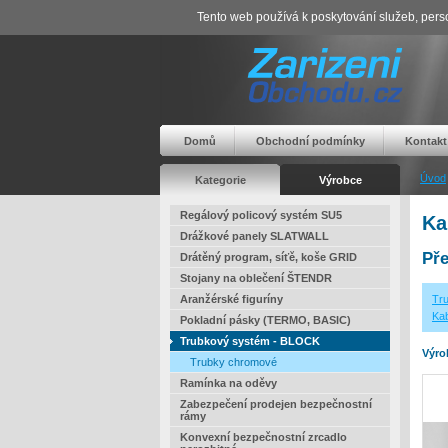
Tento web používá k poskytování služeb, perso
Domů
Obchodní podmínky
Kontakt
Úvod
Kategorie
Výrobce
Regálový policový systém SU5
Ka
Drážkové panely SLATWALL
Pře
Drátěný program, síťě, koše GRID
Stojany na oblečení ŠTENDR
Aranžérské figuríny
Tr
Kab
Pokladní pásky (TERMO, BASIC)
Trubkový systém - BLOCK
Výro
Trubky chromové
Ramínka na oděvy
Zabezpečení prodejen bezpečnostní
rámy
Konvexní bezpečnostní zrcadlo