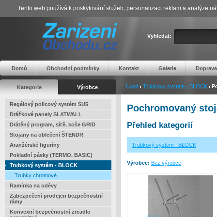
Tento web používá k poskytování služeb, personalizaci reklam a analýze ná
Vyhledat:
Domů
Obchodní podmínky
Kontakt
Galerie
Doprava
Úvod
Trubkový systém - BLOCK
P
Kategorie
Výrobce
Regálový policový systém SU5
Pochromovaný stoj
Drážkové panely SLATWALL
Přehled kategorií
Drátěný program, síťě, koše GRID
Stojany na oblečení ŠTENDR
Aranžérské figuríny
Trubkový systém - BLOCK
Pokladní pásky (TERMO, BASIC)
Výrobce:
Bez výrobce
Trubkový systém - BLOCK
Trubky chromové
Ramínka na oděvy
Zabezpečení prodejen bezpečnostní
rámy
Konvexní bezpečnostní zrcadlo