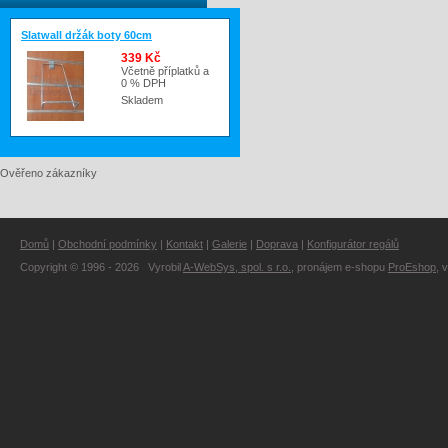
Slatwall držák boty 60cm
339 Kč
Včetně příplatků a
0 % DPH
Skladem
Ověřeno zákazníky
Domů
|
Obchodní podmínky
|
Kontakt
|
Galerie
|
Doprava
|
Konfigurátor regálů
Copyright © 1996 - 2026 Vyrobil
A-WebSys, spol. s r.o.
, pronájem e-shopu
ProEshop
, 