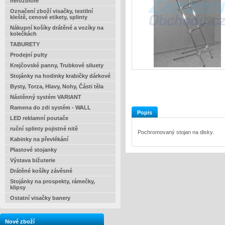
nerozbitné
Označení zboží visačky, textilní
kleště, cenové etikety, splinty
Nákupní košíky drátěné a vozíky na
kolečkách
TABURETY
Prodejní pulty
Krejčovské panny, Trubkové siluety
Stojánky na hodinky krabičky dárkové
Bysty, Torza, Hlavy, Nohy, Části těla
Nástěnný systém VARIANT
Ramena do zdi systém - WALL
Popis
LED reklamní poutače
ruční splinty pojistné nitě
Pochromovaný stojan na disky.
Kabinky na převlékání
Plastové stojanky
Výstava bižuterie
Drátěné košíky závěsné
Stojánky na prospekty, rámečky,
klipsy
Ostatní visačky banery
Nové zboží