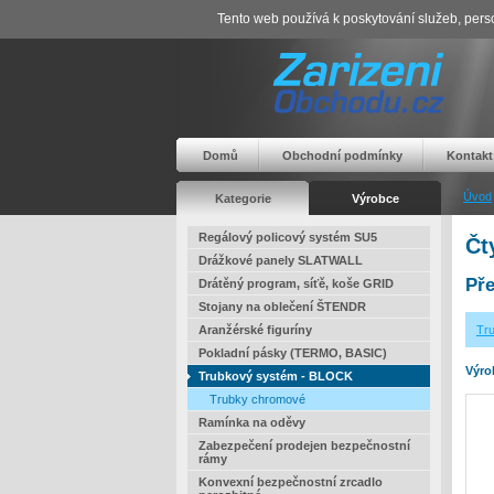
Tento web používá k poskytování služeb, perso
Domů
Obchodní podmínky
Kontakt
Úvod
Kategorie
Výrobce
Regálový policový systém SU5
Čt
Drážkové panely SLATWALL
Pře
Drátěný program, síťě, koše GRID
Stojany na oblečení ŠTENDR
Aranžérské figuríny
Tr
Pokladní pásky (TERMO, BASIC)
Výro
Trubkový systém - BLOCK
Trubky chromové
Ramínka na oděvy
Zabezpečení prodejen bezpečnostní
rámy
Konvexní bezpečnostní zrcadlo