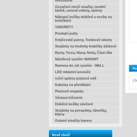
nerozbitné
Označení zboží visačky, textilní
kleště, cenové etikety, splinty
Nákupní košíky drátěné a vozíky na
kolečkách
TABURETY
Prodejní pulty
Krejčovské panny, Trubkové siluety
Stojánky na hodinky krabičky dárkové
Bysty, Torza, Hlavy, Nohy, Části těla
Nástěnný systém VARIANT
Ramena do zdi systém - WALL
Po
LED reklamní poutače
ruční splinty pojistné nitě
Ch
Kabinky na převlékání
Plastové stojanky
Výstava bižuterie
Drátěné košíky závěsné
Stojánky na prospekty, rámečky,
klipsy
Ostatní visačky banery
Nové zboží