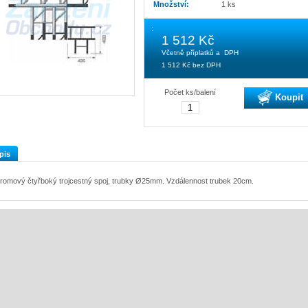
Množství:
1 ks
:
1 512 Kč
Včetně příplatků a DPH
1 512 Kč
bez DPH
Počet ks/balení
Koupit
pis
romový čtyřboký trojcestný spoj, trubky Ø25mm. Vzdálennost trubek 20cm.