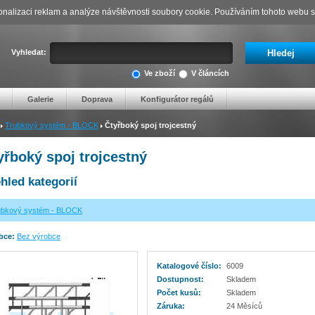
nalizaci reklam a analýze návštěvnosti soubory cookie. Používáním tohoto webu s 
Vyhledat:
Ve zboží
V článcích
Galerie
Doprava
Konfigurátor regálů
Trubkový systém - BLOCK
Čtyřboký spoj trojcestný
yřboký spoj trojcestný
hled kategorií
ubkový systém - BLOCK
bce:
Bez výrobce
Katalogové číslo:
6009
Dostupnost:
Skladem
Počet kusů:
Skladem
Záruka:
24 Měsíců