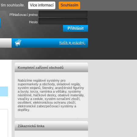
Registrace
Zapomenuté heslo
tím souhlasíte.
Více informací
Souhlasím
Přihlašovací jméno
Heslo
Košík je prázdný.
Kompletní zařízení obchodů
Nabízíme regálové systémy pro
supermarkety a obchody, skladové regály,
systém stojanů, štendry, aranžérské figuríny
a bysty, torza, ramínka a věšáky, systémy
nástěnné, háčkové desky, obalové materiály,
visačky a cedule, systém označení zboží,
osvětlení, elektronickou ochranu zboží,
elektronické zabezpečovací systémy a
doplňky.
Zákaznická linka