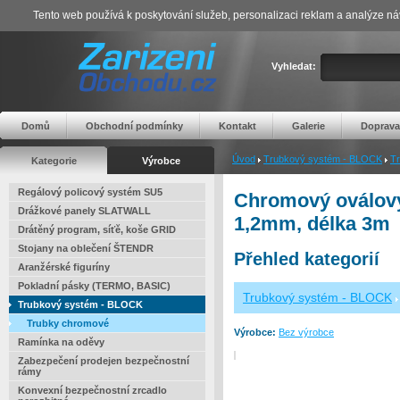
Tento web používá k poskytování služeb, personalizaci reklam a analýze ná
Vyhledat:
Domů
Obchodní podmínky
Kontakt
Galerie
Doprava
Úvod
Trubkový systém - BLOCK
T
Kategorie
Výrobce
Regálový policový systém SU5
Chromový oválový
Drážkové panely SLATWALL
1,2mm, délka 3m
Drátěný program, síťě, koše GRID
Stojany na oblečení ŠTENDR
Přehled kategorií
Aranžérské figuríny
Pokladní pásky (TERMO, BASIC)
Trubkový systém - BLOCK
Trubkový systém - BLOCK
Trubky chromové
Výrobce:
Bez výrobce
Ramínka na oděvy
Zabezpečení prodejen bezpečnostní
rámy
Konvexní bezpečnostní zrcadlo