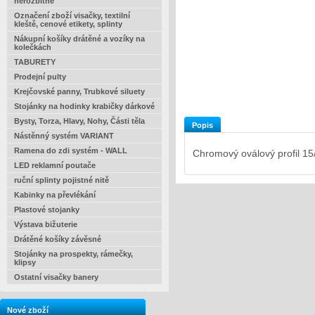
nerozbitné
Označení zboží visačky, textilní
kleště, cenové etikety, splinty
Nákupní košíky drátěné a vozíky na
kolečkách
TABURETY
Prodejní pulty
Krejčovské panny, Trubkové siluety
Stojánky na hodinky krabičky dárkové
Bysty, Torza, Hlavy, Nohy, Části těla
Popis
Nástěnný systém VARIANT
Ramena do zdi systém - WALL
Chromový oválový profil 1
LED reklamní poutače
ruční splinty pojistné nitě
Kabinky na převlékání
Plastové stojanky
Výstava bižuterie
Drátěné košíky závěsné
Stojánky na prospekty, rámečky,
klipsy
Ostatní visačky banery
Nové zboží