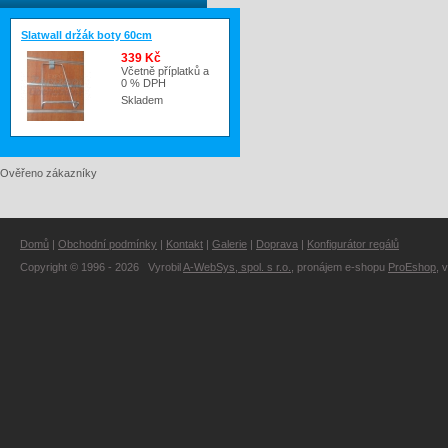
Slatwall držák boty 60cm
339 Kč
Včetně příplatků a
0 % DPH
Skladem
Ověřeno zákazníky
Domů
|
Obchodní podmínky
|
Kontakt
|
Galerie
|
Doprava
|
Konfigurátor regálů
Copyright © 1996 - 2026 Vyrobil
A-WebSys, spol. s r.o.
, pronájem e-shopu
ProEshop
, 