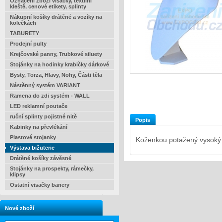
Označení zboží visačky, textilní
kleště, cenové etikety, splinty
Nákupní košíky drátěné a vozíky na
kolečkách
TABURETY
Prodejní pulty
Krejčovské panny, Trubkové siluety
Stojánky na hodinky krabičky dárkové
Bysty, Torza, Hlavy, Nohy, Části těla
Nástěnný systém VARIANT
Ramena do zdi systém - WALL
LED reklamní poutače
ruční splinty pojistné nitě
Popis
Kabinky na převlékání
Plastové stojanky
Koženkou potažený vysoký 
Výstava bižuterie
Drátěné košíky závěsné
Stojánky na prospekty, rámečky,
klipsy
Ostatní visačky banery
Nové zboží