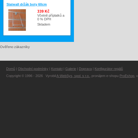
Slatwall držák boty 60cm
339 Kč
Včetně příplatků a
0 % DPH
Skladem
Ověřeno zákazníky
Domů
|
Obchodní podmínky
|
Kontakt
|
Galerie
|
Doprava
|
Konfigurátor regálů
Copyright © 1996 - 2026 Vyrobil
A-WebSys, spol. s r.o.
, pronájem e-shopu
ProEshop
, 