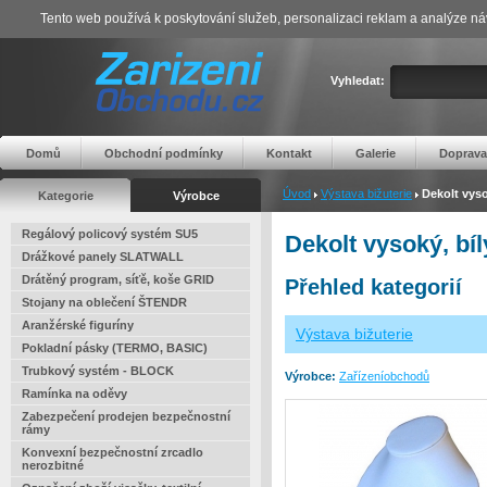
Tento web používá k poskytování služeb, personalizaci reklam a analýze ná
Vyhledat:
Domů
Obchodní podmínky
Kontakt
Galerie
Doprava
Úvod
Výstava bižuterie
Dekolt vyso
Kategorie
Výrobce
Regálový policový systém SU5
Dekolt vysoký, bí
Drážkové panely SLATWALL
Drátěný program, síťě, koše GRID
Přehled kategorií
Stojany na oblečení ŠTENDR
Aranžérské figuríny
Výstava bižuterie
Pokladní pásky (TERMO, BASIC)
Trubkový systém - BLOCK
Výrobce:
Zařízeníobchodů
Ramínka na oděvy
Zabezpečení prodejen bezpečnostní
rámy
Konvexní bezpečnostní zrcadlo
nerozbitné