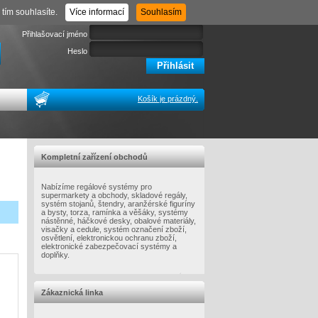
Registrace
Zapomenuté heslo
tím souhlasíte.
Více informací
Souhlasím
Přihlašovací jméno
Heslo
Košík je prázdný.
Kompletní zařízení obchodů
Nabízíme regálové systémy pro
supermarkety a obchody, skladové regály,
systém stojanů, štendry, aranžérské figuríny
a bysty, torza, ramínka a věšáky, systémy
nástěnné, háčkové desky, obalové materiály,
visačky a cedule, systém označení zboží,
osvětlení, elektronickou ochranu zboží,
elektronické zabezpečovací systémy a
doplňky.
Zákaznická linka