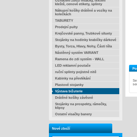
Označení zboží visačky, textilní
kleště, cenové etikety, splinty
Nákupní košíky drátěné a vozíky na
kolečkách
TABURETY
Prodejní pulty
Krejčovské panny, Trubkové siluety
Stojánky na hodinky krabičky dárkové
Bysty, Torza, Hlavy, Nohy, Části těla
Nástěnný systém VARIANT
Ramena do zdi systém - WALL
LED reklamní poutače
Po
ruční splinty pojistné nitě
Kabinky na převlékání
Se
se
Plastové stojanky
Výstava bižuterie
Drátěné košíky závěsné
Stojánky na prospekty, rámečky,
klipsy
Ostatní visačky banery
Nové zboží