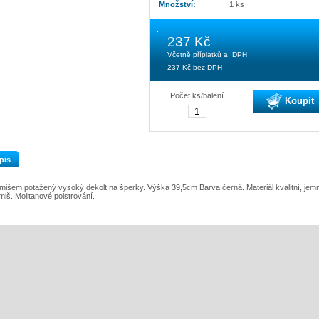
Množství:
1 ks
:
237 Kč
Včetně příplatků a DPH
237 Kč
bez DPH
Počet ks/balení
Koupit
pis
mišem potažený vysoký dekolt na šperky. Výška 39,5cm Barva černá. Materiál kvalitní, jem
miš. Molitanové polstrování.