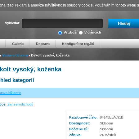
nalizaci reklam a analýze návštěvnosti soubory cookie. Používáním tohoto webu s 
Vyhledat:
Ve zboží
V článcích
Galerie
Doprava
Konfigurátor regálů
Výstava bižuterie
Dekolt vysoký, koženka
kolt vysoký, koženka
hled kategorií
tava bižuterie
bce:
Zařízeníobchodů
Katalogové číslo:
84143ELA091B
Dostupnost:
Skladem
Počet kusů:
Skladem
Záruka:
24 Měsíců