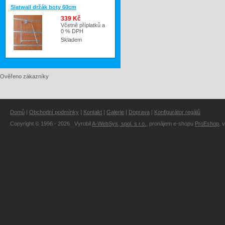
Slatwall držák boty 60cm
339 Kč
Včetně příplatků a
0 % DPH
Skladem
Ověřeno zákazníky
Domů
|
Obchodní podmínky
|
Kontakt
|
Galerie
|
Doprava
|
Konfigurátor regálů
Copyright © 1996 - 2026 Vyrobil
A-WebSys, spol. s r.o.
, pronájem e-shopu
ProEshop
, 