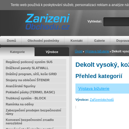
Tento web používá k poskytování služeb, personalizaci reklam a analýze ná
Vyhledat:
Domů
Obchodní podmínky
Kontakt
Galerie
Doprava
Úvod
Výstava bižuterie
Dekolt vys
Kategorie
Výrobce
Regálový policový systém SU5
Dekolt vysoký, k
Drážkové panely SLATWALL
Drátěný program, síťě, koše GRID
Přehled kategorií
Stojany na oblečení ŠTENDR
Aranžérské figuríny
Výstava bižuterie
Pokladní pásky (TERMO, BASIC)
Trubkový systém - BLOCK
Výrobce:
Zařízeníobchodů
Ramínka na oděvy
Zabezpečení prodejen bezpečnostní
rámy
Konvexní bezpečnostní zrcadlo
nerozbitné