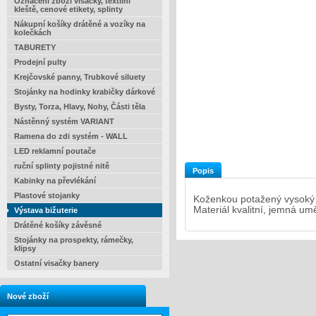
Označení zboží visačky, textilní
kleště, cenové etikety, splinty
Nákupní košíky drátěné a vozíky na
kolečkách
TABURETY
Prodejní pulty
Krejčovské panny, Trubkové siluety
Stojánky na hodinky krabičky dárkové
Bysty, Torza, Hlavy, Nohy, Části těla
Nástěnný systém VARIANT
Ramena do zdi systém - WALL
LED reklamní poutače
ruční splinty pojistné nitě
Popis
Kabinky na převlékání
Plastové stojanky
Koženkou potažený vysoký d
Materiál kvalitní, jemná um
Výstava bižuterie
Drátěné košíky závěsné
Stojánky na prospekty, rámečky,
klipsy
Ostatní visačky banery
Nové zboží