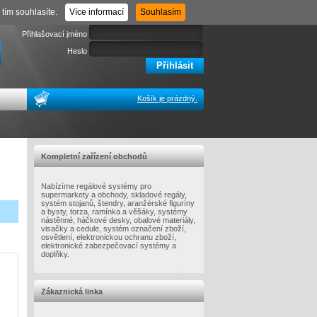
Registrace
Zapomenuté heslo
tím souhlasíte.
Více informací
Souhlasím
Přihlašovací jméno
Heslo
Košík je prázdný.
Kompletní zařízení obchodů
Nabízíme regálové systémy pro
supermarkety a obchody, skladové regály,
systém stojanů, štendry, aranžérské figuríny
a bysty, torza, ramínka a věšáky, systémy
nástěnné, háčkové desky, obalové materiály,
visačky a cedule, systém označení zboží,
osvětlení, elektronickou ochranu zboží,
elektronické zabezpečovací systémy a
doplňky.
Zákaznická linka