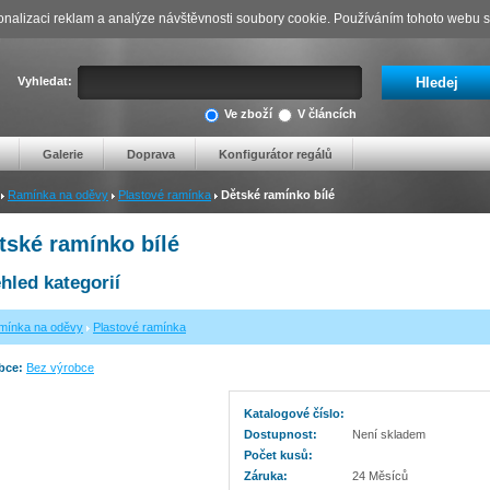
nalizaci reklam a analýze návštěvnosti soubory cookie. Používáním tohoto webu s 
Vyhledat:
Ve zboží
V článcích
Galerie
Doprava
Konfigurátor regálů
Ramínka na oděvy
Plastové ramínka
Dětské ramínko bílé
tské ramínko bílé
hled kategorií
mínka na oděvy
Plastové ramínka
bce:
Bez výrobce
Katalogové číslo:
Dostupnost:
Není skladem
Počet kusů:
Záruka:
24 Měsíců