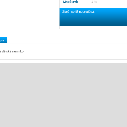
Množství:
1 ks
Zboží se již neprodává.
pis
lé dětské ramínko