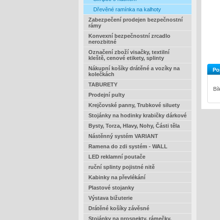
Dřevěné ramínka na kalhoty
Zabezpečení prodejen bezpečnostní
rámy
Konvexní bezpečnostní zrcadlo
nerozbitné
Označení zboží visačky, textilní
kleště, cenové etikety, splinty
Nákupní košíky drátěné a vozíky na
Po
kolečkách
TABURETY
Bí
Prodejní pulty
Krejčovské panny, Trubkové siluety
Stojánky na hodinky krabičky dárkové
Bysty, Torza, Hlavy, Nohy, Části těla
Nástěnný systém VARIANT
Ramena do zdi systém - WALL
LED reklamní poutače
ruční splinty pojistné nitě
Kabinky na převlékání
Plastové stojanky
Výstava bižuterie
Drátěné košíky závěsné
Stojánky na prospekty, rámečky,