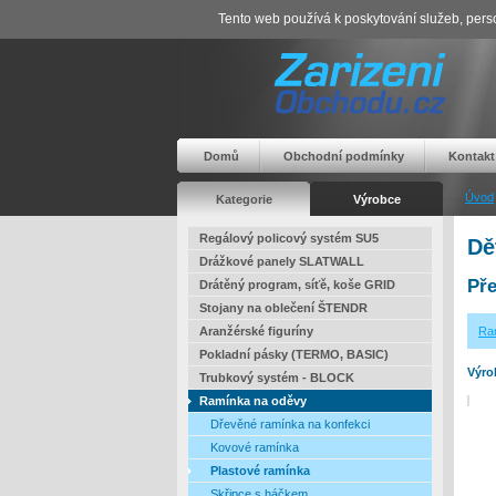
Tento web používá k poskytování služeb, perso
Domů
Obchodní podmínky
Kontakt
Úvod
Kategorie
Výrobce
Regálový policový systém SU5
Dě
Drážkové panely SLATWALL
Pře
Drátěný program, síťě, koše GRID
Stojany na oblečení ŠTENDR
Aranžérské figuríny
Ra
Pokladní pásky (TERMO, BASIC)
Výro
Trubkový systém - BLOCK
Ramínka na oděvy
Dřevěné ramínka na konfekci
Kovové ramínka
Plastové ramínka
Skřipce s háčkem