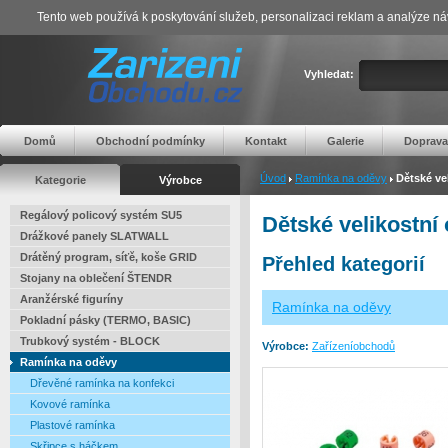
Tento web používá k poskytování služeb, personalizaci reklam a analýze ná
Vyhledat:
Domů
Obchodní podmínky
Kontakt
Galerie
Doprava
Úvod
Ramínka na oděvy
Dětské ve
Kategorie
Výrobce
Regálový policový systém SU5
Dětské velikostní
Drážkové panely SLATWALL
Drátěný program, síťě, koše GRID
Přehled kategorií
Stojany na oblečení ŠTENDR
Aranžérské figuríny
Ramínka na oděvy
Pokladní pásky (TERMO, BASIC)
Trubkový systém - BLOCK
Výrobce:
Zařízeníobchodů
Ramínka na oděvy
Dřevěné ramínka na konfekci
Kovové ramínka
Plastové ramínka
Skřipce s háčkem