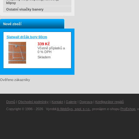
klipsy
Ostatní visačky banery
Nové zboží
Slatwall držák boty 60cm
339 Kč
Včetně příplatků a
0 % DPH
Skladem
Ověřeno zákazníky
Domů
|
Obchodní podmínky
|
Kontakt
|
Galerie
|
Doprava
|
Konfigurátor regálů
Copyright © 1996 - 2026 Vyrobil
A-WebSys, spol. s r.o.
, pronájem e-shopu
ProEshop
, 