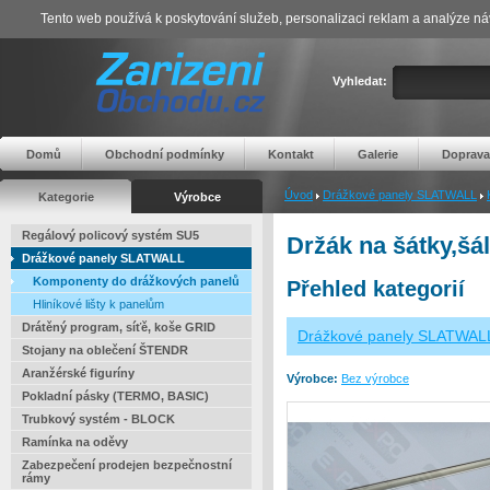
Tento web používá k poskytování služeb, personalizaci reklam a analýze ná
Vyhledat:
Domů
Obchodní podmínky
Kontakt
Galerie
Doprava
Úvod
Drážkové panely SLATWALL
Kategorie
Výrobce
Regálový policový systém SU5
Držák na šátky,šál
Drážkové panely SLATWALL
Komponenty do drážkových panelů
Přehled kategorií
Hliníkové lišty k panelům
Drátěný program, síťě, koše GRID
Drážkové panely SLATWAL
Stojany na oblečení ŠTENDR
Aranžérské figuríny
Výrobce:
Bez výrobce
Pokladní pásky (TERMO, BASIC)
Trubkový systém - BLOCK
Ramínka na oděvy
Zabezpečení prodejen bezpečnostní
rámy