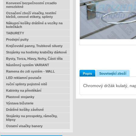
Konvexní bezpečnostní zrcadlo
nerozbitné
Označení zboží visačky, textilní
kleště, cenové etikety, splinty
Nákupní košíky drátěné a vozíky na
kolečkách
TABURETY
Prodejní pulty
Krejčovské panny, Trubkové siluety
Stojánky na hodinky krabičky dárkové
Bysty, Torza, Hlavy, Nohy, Části těla
Nástěnný systém VARIANT
Ramena do zdi systém - WALL
Popis
Související zboží
LED reklamní poutače
ruční splinty pojistné nitě
Chromový držák kulatý, např
Kabinky na převlékání
Plastové stojanky
Výstava bižuterie
Drátěné košíky závěsné
Stojánky na prospekty, rámečky,
klipsy
Ostatní visačky banery