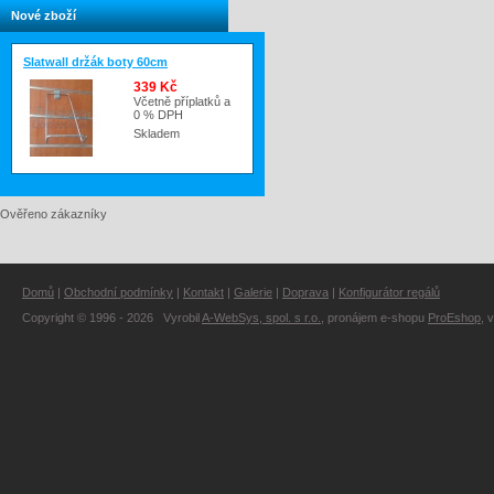
Nové zboží
Slatwall držák boty 60cm
339 Kč
Včetně příplatků a
0 % DPH
Skladem
Ověřeno zákazníky
Domů
|
Obchodní podmínky
|
Kontakt
|
Galerie
|
Doprava
|
Konfigurátor regálů
Copyright © 1996 - 2026 Vyrobil
A-WebSys, spol. s r.o.
, pronájem e-shopu
ProEshop
, 