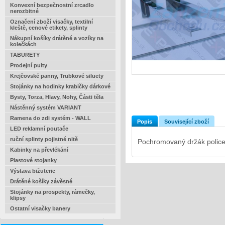
Konvexní bezpečnostní zrcadlo
nerozbitné
Označení zboží visačky, textilní
kleště, cenové etikety, splinty
Nákupní košíky drátěné a vozíky na
kolečkách
TABURETY
Prodejní pulty
Krejčovské panny, Trubkové siluety
Stojánky na hodinky krabičky dárkové
Bysty, Torza, Hlavy, Nohy, Části těla
Nástěnný systém VARIANT
Ramena do zdi systém - WALL
Popis
Související zboží
LED reklamní poutače
ruční splinty pojistné nitě
Pochromovaný držák police
Kabinky na převlékání
Plastové stojanky
Výstava bižuterie
Drátěné košíky závěsné
Stojánky na prospekty, rámečky,
klipsy
Ostatní visačky banery