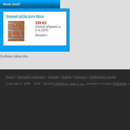
Nové zboží
Slatwall držák boty 60cm
339 Kč
Včetně příplatků a
0 % DPH
Skladem
Ověřeno zákazníky
Domů
|
Obchodní podmínky
|
Kontakt
|
Galerie
|
Doprava
|
Konfigurátor regálů
Copyright © 1996 - 2026 Vyrobil
A-WebSys, spol. s r.o.
, pronájem e-shopu
ProEshop
, 