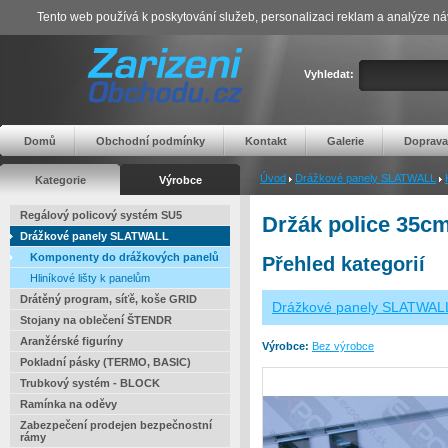
Tento web používá k poskytování služeb, personalizaci reklam a analýze ná
Vyhledat:
Domů
Obchodní podmínky
Kontakt
Galerie
Doprava
Úvod
Drážkové panely SLATWALL
Kategorie
Výrobce
Regálový policový systém SU5
Držák police 35c
Drážkové panely SLATWALL
Komponenty do drážkových panelů
Přehled kategorií
Hliníkové lišty k panelům
Drátěný program, síťě, koše GRID
Drážkové panely SLATWAL
Stojany na oblečení ŠTENDR
Aranžérské figuríny
Výrobce:
Bez výrobce
Pokladní pásky (TERMO, BASIC)
Trubkový systém - BLOCK
Ramínka na oděvy
Zabezpečení prodejen bezpečnostní
rámy