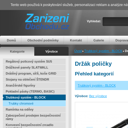
Tento web používá k poskytování služeb, personalizaci reklam a analýze ná
Vyhledat:
Domů
Obchodní podmínky
Kontakt
Galerie
Doprava
Úvod
Trubkový systém - BLOCK
Dr
Kategorie
Výrobce
Regálový policový systém SU5
Držák poličky
Drážkové panely SLATWALL
Přehled kategorií
Drátěný program, síťě, koše GRID
Stojany na oblečení ŠTENDR
Aranžérské figuríny
Trubkový systém - BLOCK
Pokladní pásky (TERMO, BASIC)
Výrobce:
Bez výrobce
Trubkový systém - BLOCK
Trubky chromové
Ramínka na oděvy
Zabezpečení prodejen bezpečnostní
rámy
Konvexní bezpečnostní zrcadlo