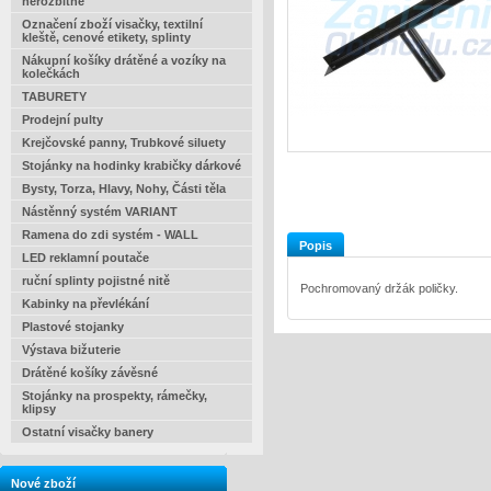
nerozbitné
Označení zboží visačky, textilní
kleště, cenové etikety, splinty
Nákupní košíky drátěné a vozíky na
kolečkách
TABURETY
Prodejní pulty
Krejčovské panny, Trubkové siluety
Stojánky na hodinky krabičky dárkové
Bysty, Torza, Hlavy, Nohy, Části těla
Nástěnný systém VARIANT
Ramena do zdi systém - WALL
Popis
LED reklamní poutače
ruční splinty pojistné nitě
Pochromovaný držák poličky.
Kabinky na převlékání
Plastové stojanky
Výstava bižuterie
Drátěné košíky závěsné
Stojánky na prospekty, rámečky,
klipsy
Ostatní visačky banery
Nové zboží