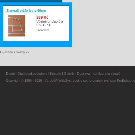
Slatwall držák boty 60cm
339 Kč
Včetně příplatků a
0 % DPH
Skladem
Ověřeno zákazníky
Domů
|
Obchodní podmínky
|
Kontakt
|
Galerie
|
Doprava
|
Konfigurátor regálů
Copyright © 1996 - 2026 Vyrobil
A-WebSys, spol. s r.o.
, pronájem e-shopu
ProEshop
, 