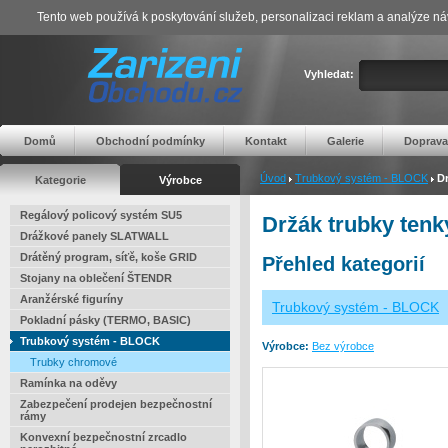
Tento web používá k poskytování služeb, personalizaci reklam a analýze ná
Vyhledat:
Domů
Obchodní podmínky
Kontakt
Galerie
Doprava
Úvod
Trubkový systém - BLOCK
Dr
Kategorie
Výrobce
Regálový policový systém SU5
Držák trubky tenk
Drážkové panely SLATWALL
Drátěný program, síťě, koše GRID
Přehled kategorií
Stojany na oblečení ŠTENDR
Aranžérské figuríny
Trubkový systém - BLOCK
Pokladní pásky (TERMO, BASIC)
Trubkový systém - BLOCK
Výrobce:
Bez výrobce
Trubky chromové
Ramínka na oděvy
Zabezpečení prodejen bezpečnostní
rámy
Konvexní bezpečnostní zrcadlo