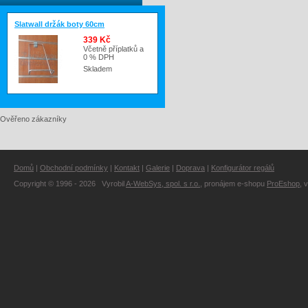
Slatwall držák boty 60cm
339 Kč
Včetně příplatků a
0 % DPH
Skladem
Ověřeno zákazníky
Domů
|
Obchodní podmínky
|
Kontakt
|
Galerie
|
Doprava
|
Konfigurátor regálů
Copyright © 1996 - 2026 Vyrobil
A-WebSys, spol. s r.o.
, pronájem e-shopu
ProEshop
, 