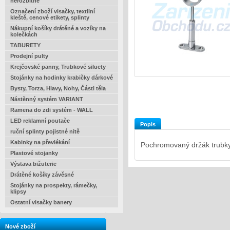
nerozbitné
Označení zboží visačky, textilní
kleště, cenové etikety, splinty
Nákupní košíky drátěné a vozíky na
kolečkách
TABURETY
Prodejní pulty
Krejčovské panny, Trubkové siluety
Stojánky na hodinky krabičky dárkové
Bysty, Torza, Hlavy, Nohy, Části těla
Nástěnný systém VARIANT
Ramena do zdi systém - WALL
LED reklamní poutače
Popis
ruční splinty pojistné nitě
Kabinky na převlékání
Pochromovaný držák trubky 
Plastové stojanky
Výstava bižuterie
Drátěné košíky závěsné
Stojánky na prospekty, rámečky,
klipsy
Ostatní visačky banery
Nové zboží