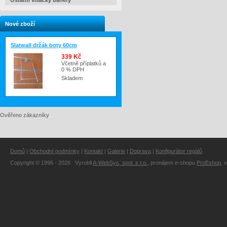
Ostatní visačky banery
Nové zboží
Slatwall držák boty 60cm
339 Kč
Včetně příplatků a
0 % DPH
Skladem
Ověřeno zákazníky
Domů
|
Obchodní podmínky
|
Kontakt
|
Galerie
|
Doprava
|
Konfigurátor regálů
Copyright © 1996 - 2026 Vyrobil
A-WebSys, spol. s r.o.
, pronájem e-shopu
ProEshop
, 