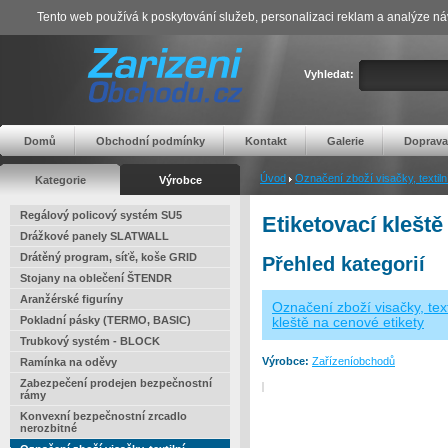
Tento web používá k poskytování služeb, personalizaci reklam a analýze ná
Vyhledat:
Domů
Obchodní podmínky
Kontakt
Galerie
Doprava
Úvod
Označení zboží visačky, textilní
Kategorie
Výrobce
Regálový policový systém SU5
Etiketovací klešt
Drážkové panely SLATWALL
Drátěný program, síťě, koše GRID
Přehled kategorií
Stojany na oblečení ŠTENDR
Aranžérské figuríny
Označení zboží visačky, texti
Pokladní pásky (TERMO, BASIC)
kleště na cenové etikety
Trubkový systém - BLOCK
Výrobce:
Zařízeníobchodů
Ramínka na oděvy
Zabezpečení prodejen bezpečnostní
rámy
Konvexní bezpečnostní zrcadlo
nerozbitné