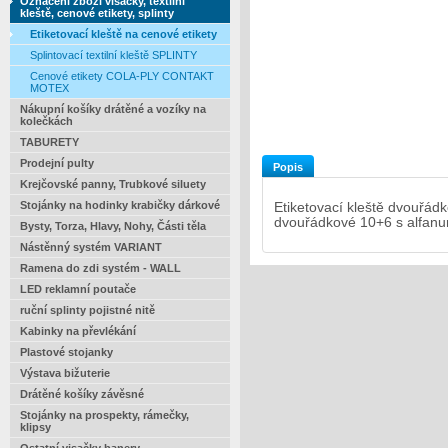
Označení zboží visačky, textilní
kleště, cenové etikety, splinty
Etiketovací kleště na cenové etikety
Splintovací textilní kleště SPLINTY
Cenové etikety COLA-PLY CONTAKT
MOTEX
Nákupní košíky drátěné a vozíky na
kolečkách
TABURETY
Prodejní pulty
Popis
Krejčovské panny, Trubkové siluety
Stojánky na hodinky krabičky dárkové
Etiketovací kleště dvouřádk
dvouřádkové 10+6 s alfan
Bysty, Torza, Hlavy, Nohy, Části těla
Nástěnný systém VARIANT
Ramena do zdi systém - WALL
LED reklamní poutače
ruční splinty pojistné nitě
Kabinky na převlékání
Plastové stojanky
Výstava bižuterie
Drátěné košíky závěsné
Stojánky na prospekty, rámečky,
klipsy