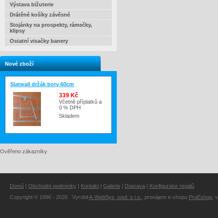
Výstava bižuterie
Drátěné košíky závěsné
Stojánky na prospekty, rámečky,
klipsy
Ostatní visačky banery
Nové zboží
Slatwall držák boty 60cm
339 Kč
Včetně příplatků a
0 % DPH
Skladem
Ověřeno zákazníky
Domů
|
Obchodní podmínky
|
Kontakt
|
Galerie
|
Doprava
|
Konfigurátor regálů
Copyright © 1996 - 2026 Vyrobil
A-WebSys, spol. s r.o.
, pronájem e-shopu
ProEshop
, 