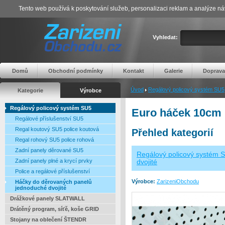
Tento web používá k poskytování služeb, personalizaci reklam a analýze ná
Vyhledat:
Domů
Obchodní podmínky
Kontakt
Galerie
Doprava
Úvod
Regálový policový systém SU5
Kategorie
Výrobce
Regálový policový systém SU5
Euro háček 10cm n
Regálové příslušenství SU5
Regal koutový SU5 police koutová
Přehled kategorií
Regal rohový SU5 police rohová
Zadní panely děrované SU5
Regálový policový systém 
Zadní panely plné a krycí prvky
dvojité
Police a regálové příslušenství
Výrobce:
ZarizeniObchodu
Háčky do děrovaných panelů
jednoduché dvojité
Drážkové panely SLATWALL
Drátěný program, síťě, koše GRID
Stojany na oblečení ŠTENDR