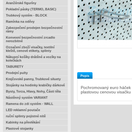
Aranžérské figuríny
Pokladní pásky (TERMO, BASIC)
Trubkový systém - BLOCK
Ramínka na oděvy
Zabezpečení prodejen bezpečnostní
rámy
Konvexní bezpečnostní zrcadlo
nerozbitné
Označení zboží visačky, textilní
kleště, cenové etikety, splinty
Nákupní košíky drátěné a vozíky na
kolečkách
TABURETY
Prodejní pulty
Popis
Krejčovské panny, Trubkové siluety
Stojánky na hodinky krabičky dárkové
Pochromovaný euro háček 1
Bysty, Torza, Hlavy, Nohy, Části těla
plastovou cenovou visačku
Nástěnný systém VARIANT
Ramena do zdi systém - WALL
LED reklamní poutače
ruční splinty pojistné nitě
Kabinky na převlékání
Plastové stojanky