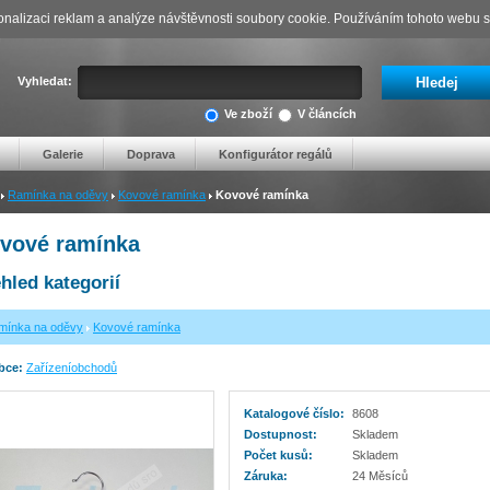
nalizaci reklam a analýze návštěvnosti soubory cookie. Používáním tohoto webu s 
Vyhledat:
Ve zboží
V článcích
Galerie
Doprava
Konfigurátor regálů
Ramínka na oděvy
Kovové ramínka
Kovové ramínka
vové ramínka
hled kategorií
mínka na oděvy
Kovové ramínka
bce:
Zařízeníobchodů
Katalogové číslo:
8608
Dostupnost:
Skladem
Počet kusů:
Skladem
Záruka:
24 Měsíců