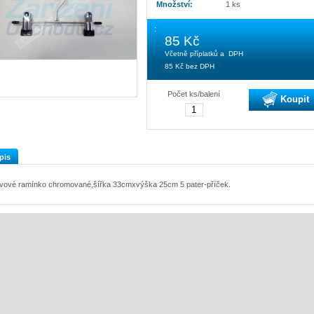
Množství:
1 ks
:
85 Kč
Včetně příplatků a DPH
85 Kč
bez DPH
Počet ks/balení
Koupit
pis
vové ramínko chromované,šířka 33cmxvýška 25cm 5 pater-příček.