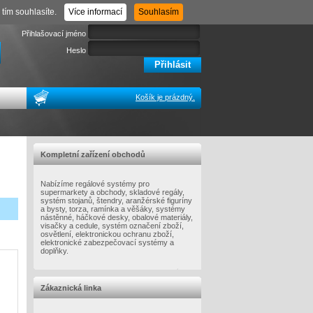
Registrace
Zapomenuté heslo
tím souhlasíte.
Více informací
Souhlasím
Přihlašovací jméno
Heslo
Košík je prázdný.
Kompletní zařízení obchodů
Nabízíme regálové systémy pro
supermarkety a obchody, skladové regály,
systém stojanů, štendry, aranžérské figuríny
a bysty, torza, ramínka a věšáky, systémy
nástěnné, háčkové desky, obalové materiály,
visačky a cedule, systém označení zboží,
osvětlení, elektronickou ochranu zboží,
elektronické zabezpečovací systémy a
doplňky.
Zákaznická linka