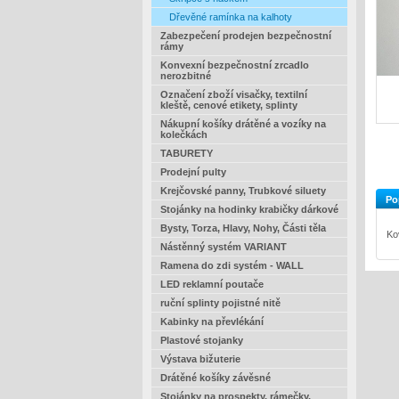
Dřevěné ramínka na kalhoty
Zabezpečení prodejen bezpečnostní
rámy
Konvexní bezpečnostní zrcadlo
nerozbitné
Označení zboží visačky, textilní
kleště, cenové etikety, splinty
Nákupní košíky drátěné a vozíky na
kolečkách
TABURETY
Prodejní pulty
Krejčovské panny, Trubkové siluety
Po
Stojánky na hodinky krabičky dárkové
Bysty, Torza, Hlavy, Nohy, Části těla
Ko
Nástěnný systém VARIANT
Ramena do zdi systém - WALL
LED reklamní poutače
ruční splinty pojistné nitě
Kabinky na převlékání
Plastové stojanky
Výstava bižuterie
Drátěné košíky závěsné
Stojánky na prospekty, rámečky,