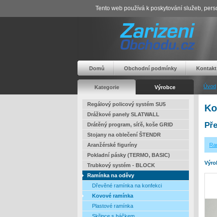
Tento web používá k poskytování služeb, perso
Domů
Obchodní podmínky
Kontakt
Úvod
Kategorie
Výrobce
Regálový policový systém SU5
Ko
Drážkové panely SLATWALL
Pře
Drátěný program, síťě, koše GRID
Stojany na oblečení ŠTENDR
Aranžérské figuríny
Ra
Pokladní pásky (TERMO, BASIC)
Výro
Trubkový systém - BLOCK
Ramínka na oděvy
Dřevěné ramínka na konfekci
Kovové ramínka
Plastové ramínka
Skřipce s háčkem