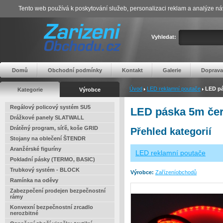
Tento web používá k poskytování služeb, personalizaci reklam a analýze ná
Vyhledat:
Domů
Obchodní podmínky
Kontakt
Galerie
Doprava
Úvod
LED reklamní poutače
LED pá
Kategorie
Výrobce
Regálový policový systém SU5
LED páska 5m če
Drážkové panely SLATWALL
Drátěný program, síťě, koše GRID
Přehled kategorií
Stojany na oblečení ŠTENDR
Aranžérské figuríny
LED reklamní poutače
Pokladní pásky (TERMO, BASIC)
Trubkový systém - BLOCK
Výrobce:
Zařízeníobchodů
Ramínka na oděvy
Zabezpečení prodejen bezpečnostní
rámy
Konvexní bezpečnostní zrcadlo
nerozbitné