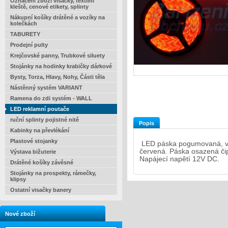
Označení zboží visačky, textilní
kleště, cenové etikety, splinty
Nákupní košíky drátěné a vozíky na
kolečkách
TABURETY
Prodejní pulty
Krejčovské panny, Trubkové siluety
Stojánky na hodinky krabičky dárkové
Bysty, Torza, Hlavy, Nohy, Části těla
Nástěnný systém VARIANT
Ramena do zdi systém - WALL
LED reklamní poutače
ruční splinty pojistné nitě
Popis
Kabinky na převlékání
Plastové stojanky
LED páska pogumovaná, vod
červená. Páska osazená či
Výstava bižuterie
Napájecí napětí 12V DC.
Drátěné košíky závěsné
Stojánky na prospekty, rámečky,
klipsy
Ostatní visačky banery
Nové zboží