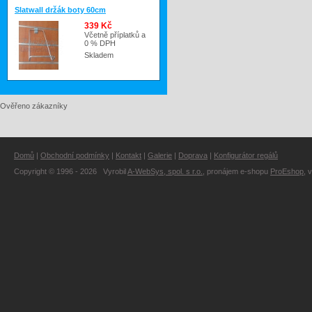
Slatwall držák boty 60cm
339 Kč
Včetně příplatků a
0 % DPH
Skladem
Ověřeno zákazníky
Domů
|
Obchodní podmínky
|
Kontakt
|
Galerie
|
Doprava
|
Konfigurátor regálů
Copyright © 1996 - 2026 Vyrobil
A-WebSys, spol. s r.o.
, pronájem e-shopu
ProEshop
, 