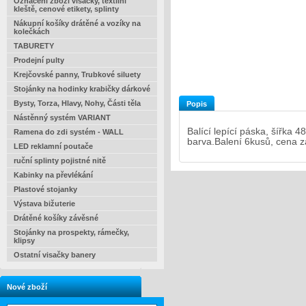
Označení zboží visačky, textilní
kleště, cenové etikety, splinty
Nákupní košíky drátěné a vozíky na
kolečkách
TABURETY
Prodejní pulty
Krejčovské panny, Trubkové siluety
Stojánky na hodinky krabičky dárkové
Bysty, Torza, Hlavy, Nohy, Části těla
Popis
Nástěnný systém VARIANT
Balící lepící páska, šířka
Ramena do zdi systém - WALL
barva.Balení 6kusů, cena 
LED reklamní poutače
ruční splinty pojistné nitě
Kabinky na převlékání
Plastové stojanky
Výstava bižuterie
Drátěné košíky závěsné
Stojánky na prospekty, rámečky,
klipsy
Ostatní visačky banery
Nové zboží