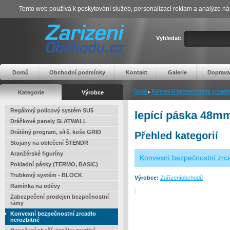
Tento web používá k poskytování služeb, personalizaci reklam a analýze ná
Vyhledat:
Domů
Obchodní podmínky
Kontakt
Galerie
Doprava
Úvod
Konvexní bezpečnostní zrcadlo
Kategorie
Výrobce
Regálový policový systém SU5
lepící páska 48m
Drážkové panely SLATWALL
Drátěný program, síťě, koše GRID
Přehled kategorií
Stojany na oblečení ŠTENDR
Aranžérské figuríny
Konvexní bezpečnostní zrca
Pokladní pásky (TERMO, BASIC)
Trubkový systém - BLOCK
Výrobce:
Zařízeníobchodů
Ramínka na oděvy
Zabezpečení prodejen bezpečnostní
rámy
Konvexní bezpečnostní zrcadlo
nerozbitné