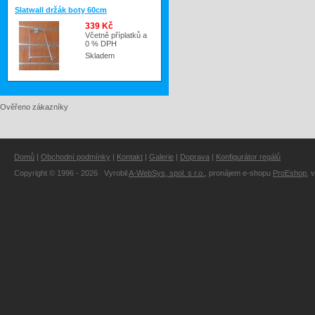
Slatwall držák boty 60cm
339 Kč
Včetně příplatků a
0 % DPH
Skladem
Ověřeno zákazníky
Domů
|
Obchodní podmínky
|
Kontakt
|
Galerie
|
Doprava
|
Konfigurátor regálů
Copyright © 1996 - 2026 Vyrobil
A-WebSys, spol. s r.o.
, pronájem e-shopu
ProEshop
, 