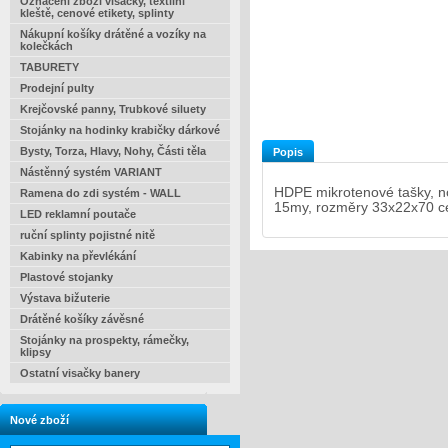
Označení zboží visačky, textilní
kleště, cenové etikety, splinty
Nákupní košíky drátěné a vozíky na
kolečkách
TABURETY
Prodejní pulty
Krejčovské panny, Trubkové siluety
Stojánky na hodinky krabičky dárkové
Bysty, Torza, Hlavy, Nohy, Části těla
Popis
Nástěnný systém VARIANT
HDPE mikrotenové tašky, no
Ramena do zdi systém - WALL
15my, rozměry 33x22x70 c
LED reklamní poutače
ruční splinty pojistné nitě
Kabinky na převlékání
Plastové stojanky
Výstava bižuterie
Drátěné košíky závěsné
Stojánky na prospekty, rámečky,
klipsy
Ostatní visačky banery
Nové zboží