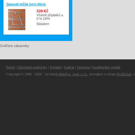
Slatwall držák boty 60cm
339 Kč
Včetně příplatků a
0 % DPH
Skladem
Ověřeno zákazníky
Domů
|
Obchodní podmínky
|
Kontakt
|
Galerie
|
Doprava
|
Konfigurátor regálů
Copyright © 1996 - 2026 Vyrobil
A-WebSys, spol. s r.o.
, pronájem e-shopu
ProEshop
, 