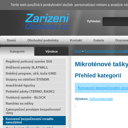
Tento web používá k poskytování služeb, personalizaci reklam a analýze ná
Vyhledat:
Domů
Obchodní podmínky
Kontakt
Galerie
Doprava
Úvod
Konvexní bezpečnostní zrcadlo
Kategorie
Výrobce
Regálový policový systém SU5
Mikroténové tašk
Drážkové panely SLATWALL
Drátěný program, síťě, koše GRID
Přehled kategorií
Stojany na oblečení ŠTENDR
Aranžérské figuríny
Konvexní bezpečnostní zrca
Pokladní pásky (TERMO, BASIC)
Trubkový systém - BLOCK
Výrobce:
Zařízeníobchodů
Ramínka na oděvy
Zabezpečení prodejen bezpečnostní
rámy
Konvexní bezpečnostní zrcadlo
nerozbitné