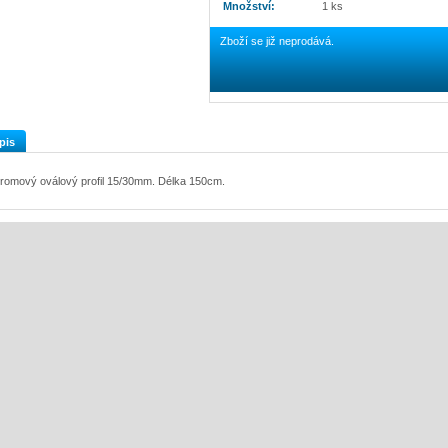
Množství:
1 ks
Zboží se již neprodává.
pis
romový oválový profil 15/30mm. Délka 150cm.