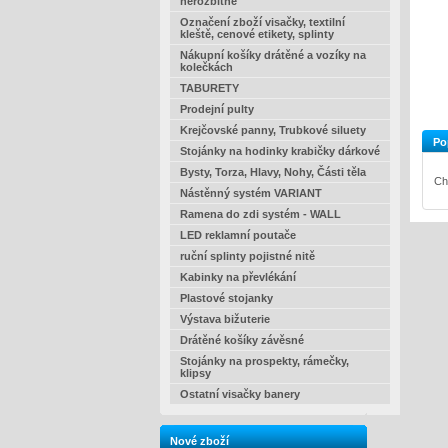
nerozbitné
Označení zboží visačky, textilní
kleště, cenové etikety, splinty
Nákupní košíky drátěné a vozíky na
kolečkách
TABURETY
Prodejní pulty
Krejčovské panny, Trubkové siluety
Po
Stojánky na hodinky krabičky dárkové
Bysty, Torza, Hlavy, Nohy, Části těla
Ch
Nástěnný systém VARIANT
Ramena do zdi systém - WALL
LED reklamní poutače
ruční splinty pojistné nitě
Kabinky na převlékání
Plastové stojanky
Výstava bižuterie
Drátěné košíky závěsné
Stojánky na prospekty, rámečky,
klipsy
Ostatní visačky banery
Nové zboží