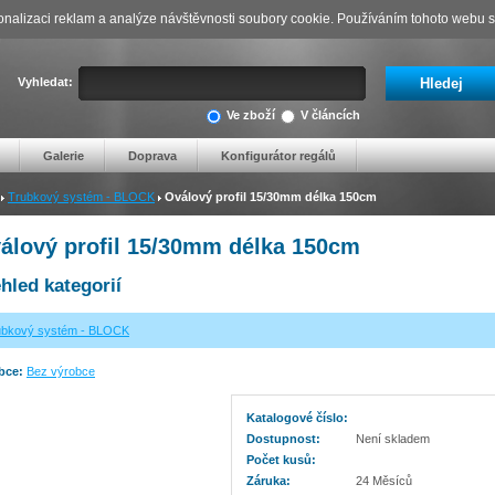
nalizaci reklam a analýze návštěvnosti soubory cookie. Používáním tohoto webu s 
Vyhledat:
Ve zboží
V článcích
Galerie
Doprava
Konfigurátor regálů
Trubkový systém - BLOCK
Oválový profil 15/30mm délka 150cm
álový profil 15/30mm délka 150cm
hled kategorií
ubkový systém - BLOCK
bce:
Bez výrobce
Katalogové číslo:
Dostupnost:
Není skladem
Počet kusů:
Záruka:
24 Měsíců