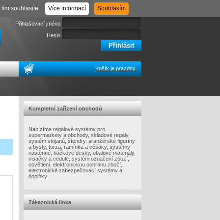
Registrace
Zapomenuté heslo
tím souhlasíte.
Více informací
Souhlasím
Přihlašovací jméno
Heslo
Košík je prázdný.
Kompletní zařízení obchodů
Nabízíme regálové systémy pro
supermarkety a obchody, skladové regály,
systém stojanů, štendry, aranžérské figuríny
a bysty, torza, ramínka a věšáky, systémy
nástěnné, háčkové desky, obalové materiály,
visačky a cedule, systém označení zboží,
osvětlení, elektronickou ochranu zboží,
elektronické zabezpečovací systémy a
doplňky.
Zákaznická linka