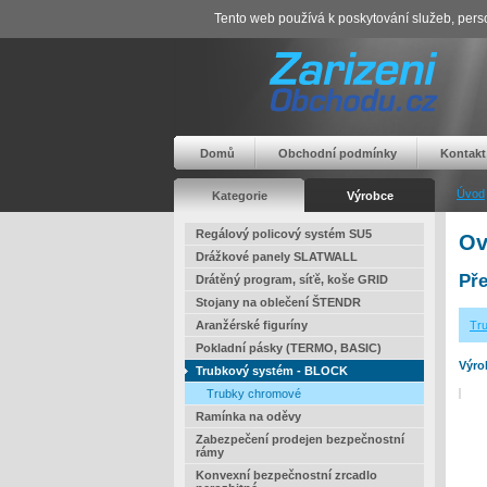
Tento web používá k poskytování služeb, perso
Domů
Obchodní podmínky
Kontakt
Úvod
Kategorie
Výrobce
Regálový policový systém SU5
Ov
Drážkové panely SLATWALL
Pře
Drátěný program, síťě, koše GRID
Stojany na oblečení ŠTENDR
Aranžérské figuríny
Tr
Pokladní pásky (TERMO, BASIC)
Výro
Trubkový systém - BLOCK
Trubky chromové
Ramínka na oděvy
Zabezpečení prodejen bezpečnostní
rámy
Konvexní bezpečnostní zrcadlo