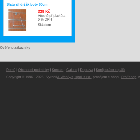
Slatwall držák boty 60cm
339 Kč
Včetně příplatků a
0 % DPH
Skladem
Ověřeno zákazníky
Domů
|
Obchodní podmínky
|
Kontakt
|
Galerie
|
Doprava
|
Konfigurátor regálů
Copyright © 1996 - 2026 Vyrobil
A-WebSys, spol. s r.o.
, pronájem e-shopu
ProEshop
, 