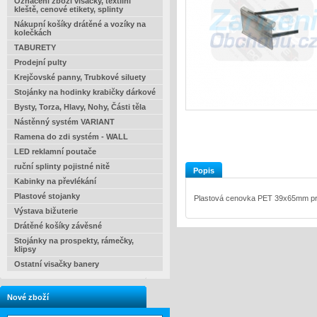
Označení zboží visačky, textilní
kleště, cenové etikety, splinty
Nákupní košíky drátěné a vozíky na
kolečkách
TABURETY
Prodejní pulty
Krejčovské panny, Trubkové siluety
Stojánky na hodinky krabičky dárkové
Bysty, Torza, Hlavy, Nohy, Části těla
Nástěnný systém VARIANT
Ramena do zdi systém - WALL
LED reklamní poutače
ruční splinty pojistné nitě
Popis
Kabinky na převlékání
Plastové stojanky
Plastová cenovka PET 39x65mm pr
Výstava bižuterie
Drátěné košíky závěsné
Stojánky na prospekty, rámečky,
klipsy
Ostatní visačky banery
Nové zboží