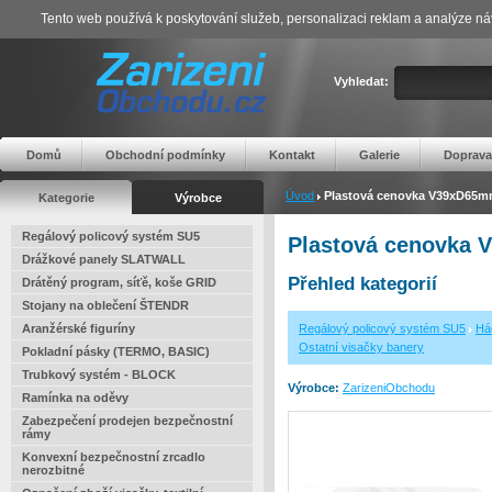
Tento web používá k poskytování služeb, personalizaci reklam a analýze ná
Vyhledat:
Domů
Obchodní podmínky
Kontakt
Galerie
Doprava
Úvod
Plastová cenovka V39xD65
Kategorie
Výrobce
Regálový policový systém SU5
Plastová cenovka
Drážkové panely SLATWALL
Přehled kategorií
Drátěný program, síťě, koše GRID
Stojany na oblečení ŠTENDR
Aranžérské figuríny
Regálový policový systém SU5
Há
Ostatní visačky banery
Pokladní pásky (TERMO, BASIC)
Trubkový systém - BLOCK
Výrobce:
ZarizeniObchodu
Ramínka na oděvy
Zabezpečení prodejen bezpečnostní
rámy
Konvexní bezpečnostní zrcadlo
nerozbitné