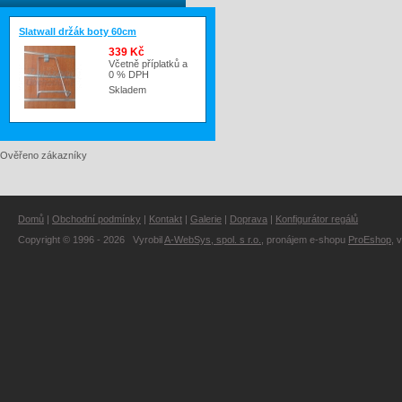
Slatwall držák boty 60cm
339 Kč
Včetně příplatků a
0 % DPH
Skladem
Ověřeno zákazníky
Domů
|
Obchodní podmínky
|
Kontakt
|
Galerie
|
Doprava
|
Konfigurátor regálů
Copyright © 1996 - 2026 Vyrobil
A-WebSys, spol. s r.o.
, pronájem e-shopu
ProEshop
, 