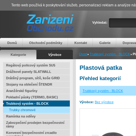
Tento web používá k poskytování služeb, personalizaci reklam a analýze ná
Vyhledat:
Domů
Obchodní podmínky
Kontakt
Galerie
Doprava
Úvod
Trubkový systém - BLOCK
Pl
Kategorie
Výrobce
Regálový policový systém SU5
Plastová patka
Drážkové panely SLATWALL
Přehled kategorií
Drátěný program, síťě, koše GRID
Stojany na oblečení ŠTENDR
Aranžérské figuríny
Trubkový systém - BLOCK
Pokladní pásky (TERMO, BASIC)
Výrobce:
Bez výrobce
Trubkový systém - BLOCK
Trubky chromové
Ramínka na oděvy
Zabezpečení prodejen bezpečnostní
rámy
Konvexní bezpečnostní zrcadlo