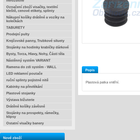
nerozbitné
Označení zboží visačky, textilní
kleště, cenové etikety, splinty
Nákupní košíky drátěné a vozíky na
kolečkách
TABURETY
Prodejní pulty
Krejčovské panny, Trubkové siluety
Stojánky na hodinky krabičky dárkové
Bysty, Torza, Hlavy, Nohy, Části těla
Nástěnný systém VARIANT
Ramena do zdi systém - WALL
Popis
LED reklamní poutače
ruční splinty pojistné nitě
Plastová patka vnitřní.
Kabinky na převlékání
Plastové stojanky
Výstava bižuterie
Drátěné košíky závěsné
Stojánky na prospekty, rámečky,
klipsy
Ostatní visačky banery
Nové zboží