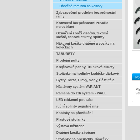
Dřevěné ramínka na kalhoty
Zabezpečení prodejen bezpečnostní
rámy
Konvexní bezpečnostní zrcadlo
nerozbitné
Označení zboží visačky, textilní
kleště, cenové etikety, splinty
Nákupní košíky drátěné a vozíky na
kolečkách
TABURETY
Prodejní pulty
Krejčovské panny, Trubkové siluety
Stojánky na hodinky krabičky dárkové
Po
Bysty, Torza, Hlavy, Nohy, Části těla
Nástěnný systém VARIANT
Pl
Ramena do zdi systém - WALL
ve
LED reklamní poutače
ruční splinty pojistné nitě
Kabinky na převlékání
Plastové stojanky
Výstava bižuterie
Drátěné košíky závěsné
Stojánky na prospekty, rámečky,