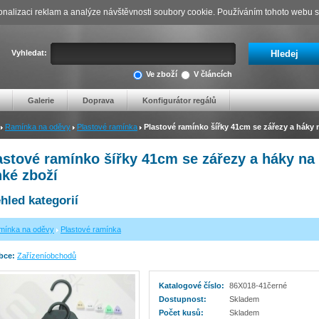
nalizaci reklam a analýze návštěvnosti soubory cookie. Používáním tohoto webu s 
Vyhledat:
Ve zboží
V článcích
Galerie
Doprava
Konfigurátor regálů
Ramínka na oděvy
Plastové ramínka
Plastové ramínko šířky 41cm se zářezy a háky 
astové ramínko šířky 41cm se zářezy a háky na
hké zboží
hled kategorií
mínka na oděvy
Plastové ramínka
bce:
Zařízeníobchodů
Katalogové číslo:
86X018-41černé
Dostupnost:
Skladem
Počet kusů:
Skladem