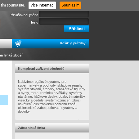
Registrace
Zapomenuté heslo
tím souhlasíte.
Více informací
Souhlasím
Přihlašovací jméno
Heslo
Košík je prázdný.
na lehké zboží
Kompletní zařízení obchodů
Nabízíme regálové systémy pro
supermarkety a obchody, skladové regály,
systém stojanů, štendry, aranžérské figuríny
a bysty, torza, ramínka a věšáky, systémy
nástěnné, háčkové desky, obalové materiály,
visačky a cedule, systém označení zboží,
osvětlení, elektronickou ochranu zboží,
elektronické zabezpečovací systémy a
doplňky.
Zákaznická linka