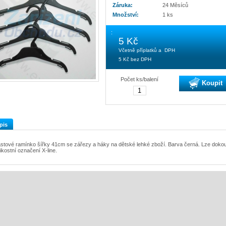
Záruka:
24 Měsíců
Množství:
1 ks
:
5 Kč
Včetně příplatků a DPH
5 Kč
bez DPH
Počet ks/balení
Koupit
pis
astové ramínko šířky 41cm se zářezy a háky na dětské lehké zboží. Barva černá. Lze dokou
likostní označení X-line.