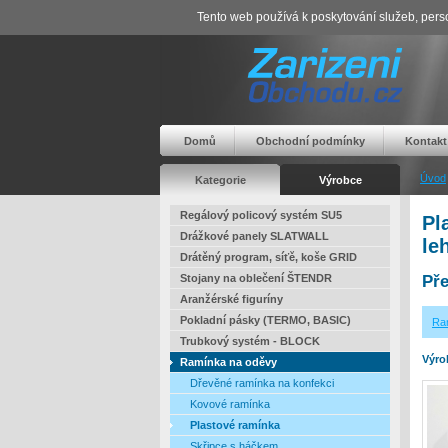
Tento web používá k poskytování služeb, perso
Domů
Obchodní podmínky
Kontakt
Úvod
Kategorie
Výrobce
Regálový policový systém SU5
Pl
Drážkové panely SLATWALL
le
Drátěný program, síťě, koše GRID
Stojany na oblečení ŠTENDR
Pře
Aranžérské figuríny
Pokladní pásky (TERMO, BASIC)
Ra
Trubkový systém - BLOCK
Výro
Ramínka na oděvy
Dřevěné ramínka na konfekci
Kovové ramínka
Plastové ramínka
Skřipce s háčkem