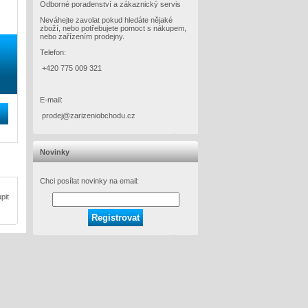
Odborné poradenství a zákaznický servis
Neváhejte zavolat pokud hledáte nějaké
zboží, nebo potřebujete pomoct s nákupem,
nebo zařízením prodejny.
Telefon:
+420 775 009 321
E-mail:
prodej@zarizeniobchodu.cz
Novinky
Chci posílat novinky na email:
pit