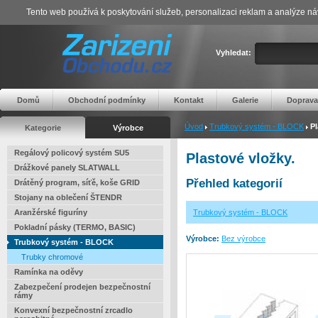
Tento web používá k poskytování služeb, personalizaci reklam a analýze ná
Vyhledat:
Domů
Obchodní podmínky
Kontakt
Galerie
Doprava
Úvod
Trubkový systém - BLOCK
Pl
Kategorie
Výrobce
Regálový policový systém SU5
Plastové vložky.
Drážkové panely SLATWALL
Přehled kategorií
Drátěný program, síťě, koše GRID
Stojany na oblečení ŠTENDR
Aranžérské figuríny
Trubkový systém - BLOCK
Pokladní pásky (TERMO, BASIC)
Výrobce:
Bez výrobce
Trubkový systém - BLOCK
Trubky chromové
Ramínka na oděvy
Zabezpečení prodejen bezpečnostní
rámy
Konvexní bezpečnostní zrcadlo