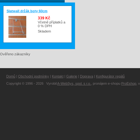
Slatwall držák boty 60cm
339 Kč
Včetně příplatků a
0 % DPH
Skladem
Ověřeno zákazníky
Domů
|
Obchodní podmínky
|
Kontakt
|
Galerie
|
Doprava
|
Konfigurátor regálů
Copyright © 1996 - 2026 Vyrobil
A-WebSys, spol. s r.o.
, pronájem e-shopu
ProEshop
, 