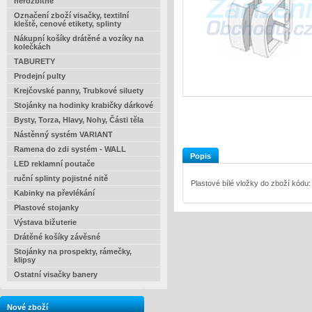
nerozbitné
Označení zboží visačky, textilní
kleště, cenové etikety, splinty
Nákupní košíky drátěné a vozíky na
kolečkách
TABURETY
Prodejní pulty
Krejčovské panny, Trubkové siluety
Stojánky na hodinky krabičky dárkové
Bysty, Torza, Hlavy, Nohy, Části těla
Nástěnný systém VARIANT
Ramena do zdi systém - WALL
Popis
LED reklamní poutače
ruční splinty pojistné nitě
Plastové bílé vložky do zboží kód
Kabinky na převlékání
Plastové stojanky
Výstava bižuterie
Drátěné košíky závěsné
Stojánky na prospekty, rámečky,
klipsy
Ostatní visačky banery
Nové zboží