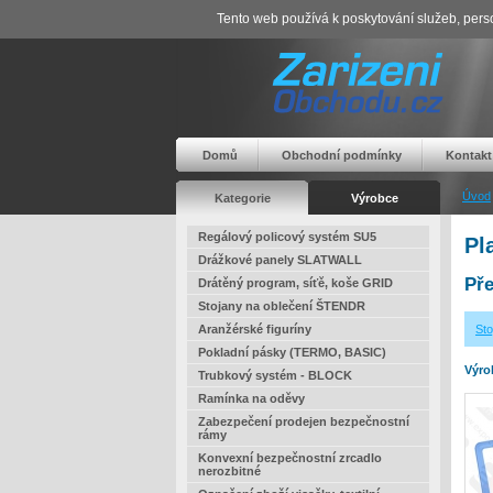
Tento web používá k poskytování služeb, perso
Domů
Obchodní podmínky
Kontakt
Úvod
Kategorie
Výrobce
Regálový policový systém SU5
Pl
Drážkové panely SLATWALL
Pře
Drátěný program, síťě, koše GRID
Stojany na oblečení ŠTENDR
Aranžérské figuríny
Sto
Pokladní pásky (TERMO, BASIC)
Výro
Trubkový systém - BLOCK
Ramínka na oděvy
Zabezpečení prodejen bezpečnostní
rámy
Konvexní bezpečnostní zrcadlo
nerozbitné