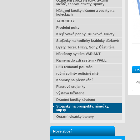
Označení zboží visačky, textilní
kleště, cenové etikety, splinty
Nákupní košíky drátěné a vozíky na
kolečkách
TABURETY
Prodejní pulty
Krejčovské panny, Trubkové siluety
Stojánky na hodinky krabičky dárkové
Bysty, Torza, Hlavy, Nohy, Části těla
Nástěnný systém VARIANT
Ramena do zdi systém - WALL
LED reklamní poutače
Po
ruční splinty pojistné nitě
Kabinky na převlékání
Pl
Plastové stojanky
Výstava bižuterie
Drátěné košíky závěsné
Stojánky na prospekty, rámečky,
klipsy
Ostatní visačky banery
Nové zboží