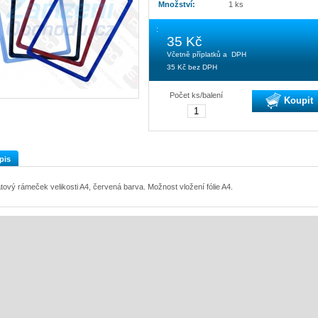
Množství:
1 ks
:
35 Kč
Včetně příplatků a DPH
35 Kč
bez DPH
Počet ks/balení
Koupit
pis
atový rámeček velikosti A4, červená barva. Možnost vložení fólie A4.