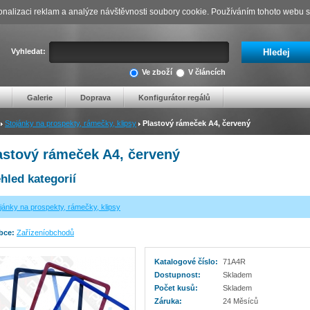
nalizaci reklam a analýze návštěvnosti soubory cookie. Používáním tohoto webu s 
Vyhledat:
Ve zboží
V článcích
Galerie
Doprava
Konfigurátor regálů
Stojánky na prospekty, rámečky, klipsy
Plastový rámeček A4, červený
astový rámeček A4, červený
hled kategorií
jánky na prospekty, rámečky, klipsy
bce:
Zařízeníobchodů
Katalogové číslo:
71A4R
Dostupnost:
Skladem
Počet kusů:
Skladem
Záruka:
24 Měsíců