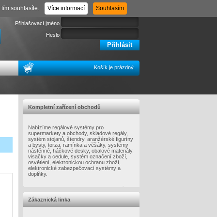
Registrace
Zapomenuté heslo
tím souhlasíte.
Více informací
Souhlasím
Přihlašovací jméno
Heslo
Košík je prázdný.
Kompletní zařízení obchodů
Nabízíme regálové systémy pro
supermarkety a obchody, skladové regály,
systém stojanů, štendry, aranžérské figuríny
a bysty, torza, ramínka a věšáky, systémy
nástěnné, háčkové desky, obalové materiály,
visačky a cedule, systém označení zboží,
osvětlení, elektronickou ochranu zboží,
elektronické zabezpečovací systémy a
doplňky.
Zákaznická linka