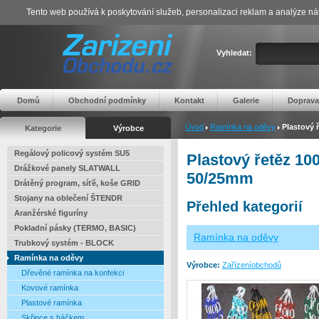
Tento web používá k poskytování služeb, personalizaci reklam a analýze ná
Vyhledat:
Domů
Obchodní podmínky
Kontakt
Galerie
Doprava
Úvod
Ramínka na oděvy
Plastový
Kategorie
Výrobce
Regálový policový systém SU5
Plastový řetěz 1
Drážkové panely SLATWALL
50/25mm
Drátěný program, síťě, koše GRID
Stojany na oblečení ŠTENDR
Přehled kategorií
Aranžérské figuríny
Pokladní pásky (TERMO, BASIC)
Ramínka na oděvy
Trubkový systém - BLOCK
Ramínka na oděvy
Výrobce:
Zařízeníobchodů
Dřevěné ramínka na konfekci
Kovové ramínka
Plastové ramínka
Skřipce s háčkem