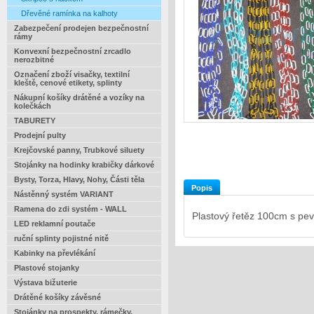
Dřevěné ramínka na kalhoty
Zabezpečení prodejen bezpečnostní
rámy
Konvexní bezpečnostní zrcadlo
nerozbitné
Označení zboží visačky, textilní
kleště, cenové etikety, splinty
Nákupní košíky drátěné a vozíky na
kolečkách
TABURETY
Prodejní pulty
Krejčovské panny, Trubkové siluety
Stojánky na hodinky krabičky dárkové
Bysty, Torza, Hlavy, Nohy, Části těla
Popis
Nástěnný systém VARIANT
Ramena do zdi systém - WALL
Plastový řetěz 100cm s p
LED reklamní poutače
ruční splinty pojistné nitě
Kabinky na převlékání
Plastové stojanky
Výstava bižuterie
Drátěné košíky závěsné
Stojánky na prospekty, rámečky,