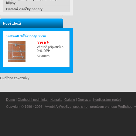
klipsy
Ostatní visačky banery
Nové zboží
Slatwall držák boty 60cm
339 Kč
Včetně příplatků a
0 % DPH
Skladem
Ověřeno zákazníky
Domů
|
Obchodní podmínky
|
Kontakt
|
Galerie
|
Doprava
|
Konfigurátor regálů
Copyright © 1996 - 2026 Vyrobil
A-WebSys, spol. s r.o.
, pronájem e-shopu
ProEshop
, 