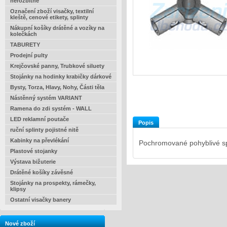
nerozbitné
Označení zboží visačky, textilní
kleště, cenové etikety, splinty
Nákupní košíky drátěné a vozíky na
kolečkách
TABURETY
Prodejní pulty
Krejčovské panny, Trubkové siluety
Stojánky na hodinky krabičky dárkové
Bysty, Torza, Hlavy, Nohy, Části těla
Nástěnný systém VARIANT
Ramena do zdi systém - WALL
LED reklamní poutače
Popis
ruční splinty pojistné nitě
Kabinky na převlékání
Pochromované pohyblivé sp
Plastové stojanky
Výstava bižuterie
Drátěné košíky závěsné
Stojánky na prospekty, rámečky,
klipsy
Ostatní visačky banery
Nové zboží