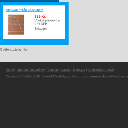
Slatwall držák boty 60cm
339 Kč
Včetně příplatků a
0 % DPH
Skladem
Ověřeno zákazníky
Domů
|
Obchodní podmínky
|
Kontakt
|
Galerie
|
Doprava
|
Konfigurátor regálů
Copyright © 1996 - 2026 Vyrobil
A-WebSys, spol. s r.o.
, pronájem e-shopu
ProEshop
, 