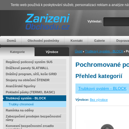
Tento web používá k poskytování služeb, personalizaci reklam a analýze ná
Vyhledat:
Domů
Obchodní podmínky
Kontakt
Galerie
Doprava
Úvod
Trubkový systém - BLOCK
P
Kategorie
Výrobce
Regálový policový systém SU5
Pochromované poh
Drážkové panely SLATWALL
Drátěný program, síťě, koše GRID
Přehled kategorií
Stojany na oblečení ŠTENDR
Aranžérské figuríny
Trubkový systém - BLOCK
Pokladní pásky (TERMO, BASIC)
Trubkový systém - BLOCK
Výrobce:
Bez výrobce
Trubky chromové
Ramínka na oděvy
Zabezpečení prodejen bezpečnostní
rámy
Konvexní bezpečnostní zrcadlo