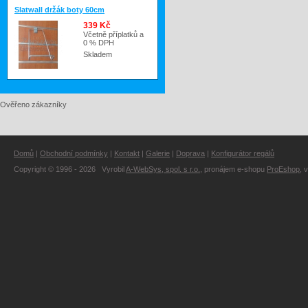
Slatwall držák boty 60cm
339 Kč
Včetně příplatků a
0 % DPH
Skladem
Ověřeno zákazníky
Domů
|
Obchodní podmínky
|
Kontakt
|
Galerie
|
Doprava
|
Konfigurátor regálů
Copyright © 1996 - 2026 Vyrobil
A-WebSys, spol. s r.o.
, pronájem e-shopu
ProEshop
, 