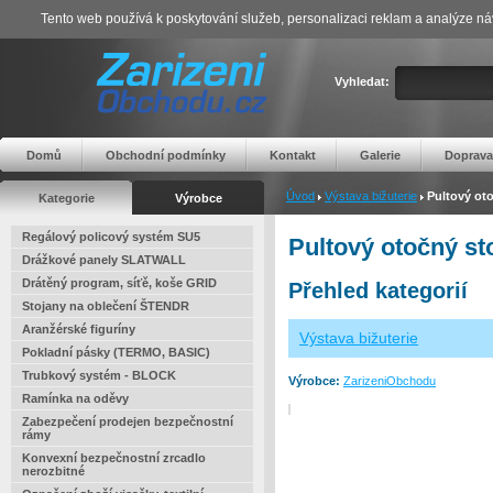
Tento web používá k poskytování služeb, personalizaci reklam a analýze ná
Vyhledat:
Domů
Obchodní podmínky
Kontakt
Galerie
Doprava
Úvod
Výstava bižuterie
Pultový oto
Kategorie
Výrobce
Regálový policový systém SU5
Pultový otočný st
Drážkové panely SLATWALL
Drátěný program, síťě, koše GRID
Přehled kategorií
Stojany na oblečení ŠTENDR
Aranžérské figuríny
Výstava bižuterie
Pokladní pásky (TERMO, BASIC)
Trubkový systém - BLOCK
Výrobce:
ZarizeniObchodu
Ramínka na oděvy
Zabezpečení prodejen bezpečnostní
rámy
Konvexní bezpečnostní zrcadlo
nerozbitné