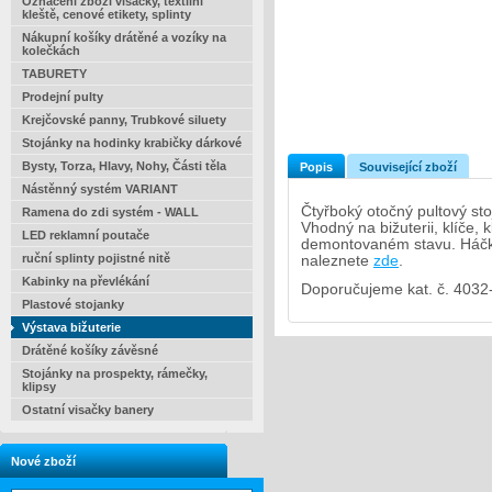
Označení zboží visačky, textilní
kleště, cenové etikety, splinty
Nákupní košíky drátěné a vozíky na
kolečkách
TABURETY
Prodejní pulty
Krejčovské panny, Trubkové siluety
Stojánky na hodinky krabičky dárkové
Bysty, Torza, Hlavy, Nohy, Části těla
Popis
Související zboží
Nástěnný systém VARIANT
Čtyřboký otočný pultový st
Ramena do zdi systém - WALL
Vhodný na bižuterii, klíče,
LED reklamní poutače
demontovaném stavu. Háčky
ruční splinty pojistné nitě
naleznete
zde
.
Kabinky na převlékání
Doporučujeme kat. č. 4032
Plastové stojanky
Výstava bižuterie
Drátěné košíky závěsné
Stojánky na prospekty, rámečky,
klipsy
Ostatní visačky banery
Nové zboží