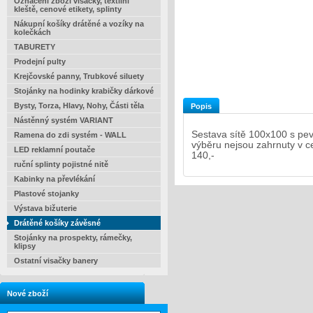
Označení zboží visačky, textilní
kleště, cenové etikety, splinty
Nákupní košíky drátěné a vozíky na
kolečkách
TABURETY
Prodejní pulty
Krejčovské panny, Trubkové siluety
Stojánky na hodinky krabičky dárkové
Bysty, Torza, Hlavy, Nohy, Části těla
Popis
Nástěnný systém VARIANT
Sestava sítě 100x100 s pe
Ramena do zdi systém - WALL
výběru nejsou zahrnuty v 
LED reklamní poutače
140,-
ruční splinty pojistné nitě
Kabinky na převlékání
Plastové stojanky
Výstava bižuterie
Drátěné košíky závěsné
Stojánky na prospekty, rámečky,
klipsy
Ostatní visačky banery
Nové zboží