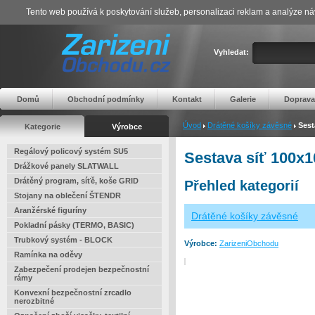
Tento web používá k poskytování služeb, personalizaci reklam a analýze ná
Vyhledat:
Domů
Obchodní podmínky
Kontakt
Galerie
Doprava
Úvod
Drátěné košíky závěsné
Sest
Kategorie
Výrobce
Regálový policový systém SU5
Sestava síť 100x
Drážkové panely SLATWALL
Drátěný program, síťě, koše GRID
Přehled kategorií
Stojany na oblečení ŠTENDR
Aranžérské figuríny
Drátěné košíky závěsné
Pokladní pásky (TERMO, BASIC)
Trubkový systém - BLOCK
Výrobce:
ZarizeniObchodu
Ramínka na oděvy
Zabezpečení prodejen bezpečnostní
rámy
Konvexní bezpečnostní zrcadlo
nerozbitné