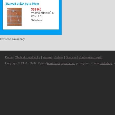
Slatwall držák boty 60cm
339 Kč
Včetně příplatků a
0 % DPH
Skladem
Ověřeno zákazníky
Domů
|
Obchodní podmínky
|
Kontakt
|
Galerie
|
Doprava
|
Konfigurátor regálů
Copyright © 1996 - 2026 Vyrobil
A-WebSys, spol. s r.o.
, pronájem e-shopu
ProEshop
, 