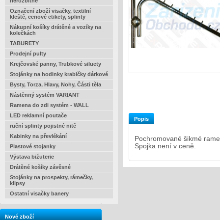
nerozbitné
Označení zboží visačky, textilní
kleště, cenové etikety, splinty
Nákupní košíky drátěné a vozíky na
kolečkách
TABURETY
Prodejní pulty
Krejčovské panny, Trubkové siluety
Stojánky na hodinky krabičky dárkové
Bysty, Torza, Hlavy, Nohy, Části těla
Nástěnný systém VARIANT
Ramena do zdi systém - WALL
LED reklamní poutače
Popis
ruční splinty pojistné nitě
Kabinky na převlékání
Pochromované šikmé rameno
Spojka není v ceně.
Plastové stojanky
Výstava bižuterie
Drátěné košíky závěsné
Stojánky na prospekty, rámečky,
klipsy
Ostatní visačky banery
Nové zboží