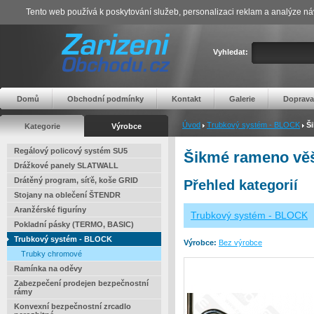
Tento web používá k poskytování služeb, personalizaci reklam a analýze ná
Vyhledat:
Domů
Obchodní podmínky
Kontakt
Galerie
Doprava
Úvod
Trubkový systém - BLOCK
Š
Kategorie
Výrobce
Regálový policový systém SU5
Šikmé rameno vě
Drážkové panely SLATWALL
Drátěný program, síťě, koše GRID
Přehled kategorií
Stojany na oblečení ŠTENDR
Aranžérské figuríny
Trubkový systém - BLOCK
Pokladní pásky (TERMO, BASIC)
Trubkový systém - BLOCK
Výrobce:
Bez výrobce
Trubky chromové
Ramínka na oděvy
Zabezpečení prodejen bezpečnostní
rámy
Konvexní bezpečnostní zrcadlo