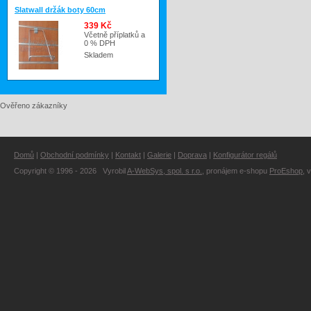
Slatwall držák boty 60cm
339 Kč
Včetně příplatků a
0 % DPH
Skladem
Ověřeno zákazníky
Domů
|
Obchodní podmínky
|
Kontakt
|
Galerie
|
Doprava
|
Konfigurátor regálů
Copyright © 1996 - 2026 Vyrobil
A-WebSys, spol. s r.o.
, pronájem e-shopu
ProEshop
, 