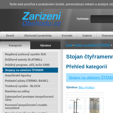
Tento web používá k poskytování služeb, personalizaci reklam a analýze ná
Vyhledat:
Domů
Obchodní podmínky
Kontakt
Galerie
Doprava
Úvod
Stojany na oblečení ŠTENDR
Kategorie
Výrobce
Regálový policový systém SU5
Stojan čtyřramen
Drážkové panely SLATWALL
Drátěný program, síťě, koše GRID
Přehled kategorií
Stojany na oblečení ŠTENDR
Aranžérské figuríny
Stojany na oblečení ŠTEN
Pokladní pásky (TERMO, BASIC)
Trubkový systém - BLOCK
Výrobce:
Bez výrobce
Ramínka na oděvy
Zabezpečení prodejen bezpečnostní
rámy
Konvexní bezpečnostní zrcadlo
nerozbitné