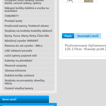
Označení zboží visačky, textilní
kleště, cenové etikety, splinty
Nákupní košíky drátěné a vozíky na
kolečkách
TABURETY
Prodejní pulty
Krejčovské panny, Trubkové siluety
Stojánky na hodinky krabičky dárkové
Bysty, Torza, Hlavy, Nohy, Části těla
Popis
Související zboží
Nástěnný systém VARIANT
Pochromovaný čtyřramenný 
Ramena do zdi systém - WALL
125-170cm. Hranatý profil
LED reklamní poutače
ruční splinty pojistné nitě
Kabinky na převlékání
Plastové stojanky
Výstava bižuterie
Drátěné košíky závěsné
Stojánky na prospekty, rámečky,
klipsy
Ostatní visačky banery
Nové zboží