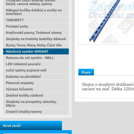
Označení zboží visačky, textilní
kleště, cenové etikety, splinty
Nákupní košíky drátěné a vozíky na
kolečkách
TABURETY
Prodejní pulty
Krejčovské panny, Trubkové siluety
Stojánky na hodinky krabičky dárkové
Bysty, Torza, Hlavy, Nohy, Části těla
Nástěnný systém VARIANT
Ramena do zdi systém - WALL
LED reklamní poutače
ruční splinty pojistné nitě
Popis
Kabinky na převlékání
Plastové stojanky
Stojna s dvojitými drážkami
variant na zeď. Délka 120c
Výstava bižuterie
Drátěné košíky závěsné
Stojánky na prospekty, rámečky,
klipsy
Ostatní visačky banery
Nové zboží