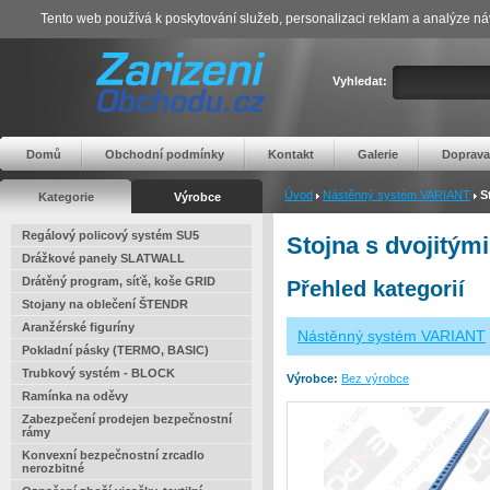
Tento web používá k poskytování služeb, personalizaci reklam a analýze ná
Vyhledat:
Domů
Obchodní podmínky
Kontakt
Galerie
Doprava
Úvod
Nástěnný systém VARIANT
S
Kategorie
Výrobce
Regálový policový systém SU5
Stojna s dvojitým
Drážkové panely SLATWALL
Drátěný program, síťě, koše GRID
Přehled kategorií
Stojany na oblečení ŠTENDR
Aranžérské figuríny
Nástěnný systém VARIANT
Pokladní pásky (TERMO, BASIC)
Trubkový systém - BLOCK
Výrobce:
Bez výrobce
Ramínka na oděvy
Zabezpečení prodejen bezpečnostní
rámy
Konvexní bezpečnostní zrcadlo
nerozbitné