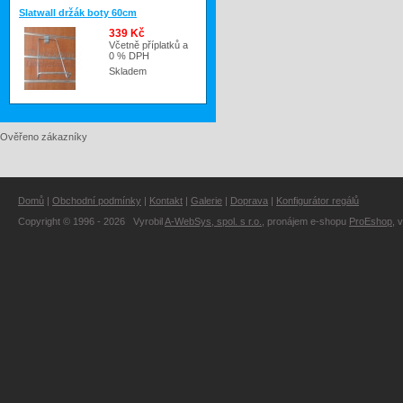
Slatwall držák boty 60cm
339 Kč
Včetně příplatků a
0 % DPH
Skladem
Ověřeno zákazníky
Domů
|
Obchodní podmínky
|
Kontakt
|
Galerie
|
Doprava
|
Konfigurátor regálů
Copyright © 1996 - 2026 Vyrobil
A-WebSys, spol. s r.o.
, pronájem e-shopu
ProEshop
, 