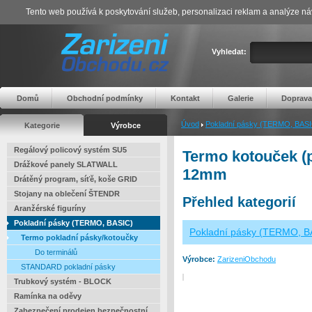
Tento web používá k poskytování služeb, personalizaci reklam a analýze ná
Vyhledat:
Domů
Obchodní podmínky
Kontakt
Galerie
Doprava
Úvod
Pokladní pásky (TERMO, BASI
Kategorie
Výrobce
Regálový policový systém SU5
Termo kotouček (p
Drážkové panely SLATWALL
12mm
Drátěný program, síťě, koše GRID
Stojany na oblečení ŠTENDR
Přehled kategorií
Aranžérské figuríny
Pokladní pásky (TERMO, BASIC)
Pokladní pásky (TERMO, B
Termo pokladní pásky/kotoučky
Do terminálů
Výrobce:
ZarizeniObchodu
STANDARD pokladní pásky
Trubkový systém - BLOCK
Ramínka na oděvy
Zabezpečení prodejen bezpečnostní