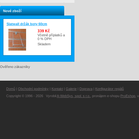
Nové zboží
Slatwall držák boty 60cm
339 Kč
Včetně příplatků a
0 % DPH
Skladem
Ověřeno zákazníky
Domů
|
Obchodní podmínky
|
Kontakt
|
Galerie
|
Doprava
|
Konfigurátor regálů
Copyright © 1996 - 2026 Vyrobil
A-WebSys, spol. s r.o.
, pronájem e-shopu
ProEshop
, 