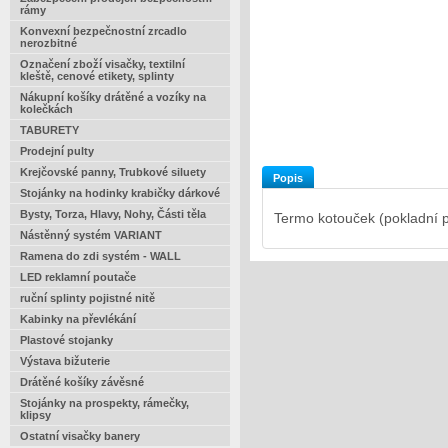
rámy
Konvexní bezpečnostní zrcadlo
nerozbitné
Označení zboží visačky, textilní
kleště, cenové etikety, splinty
Nákupní košíky drátěné a vozíky na
kolečkách
TABURETY
Prodejní pulty
Krejčovské panny, Trubkové siluety
Popis
Stojánky na hodinky krabičky dárkové
Bysty, Torza, Hlavy, Nohy, Části těla
Termo kotouček (pokladní 
Nástěnný systém VARIANT
Ramena do zdi systém - WALL
LED reklamní poutače
ruční splinty pojistné nitě
Kabinky na převlékání
Plastové stojanky
Výstava bižuterie
Drátěné košíky závěsné
Stojánky na prospekty, rámečky,
klipsy
Ostatní visačky banery