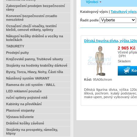
Výrobci
Zabezpečení prodejen bezpečnostní
rámy
Katalogový výpis |
Tabulkový výpis
Konvexní bezpečnostní zrcadlo
nerozbitné
Řadit podle
Označení zboží visačky, textilní
kleště, cenové etikety, splinty
Nákupní košíky drátěné a vozíky na
kolečkách
Dětská figurína dívka, výška 12
TABURETY
2 965 Kč
Včetně přípl
Prodejní pulty
DPH
Krejčovské panny, Trubkové siluety
Skladem
Stojánky na hodinky krabičky dárkové
Ko
Bysty, Torza, Hlavy, Nohy, Části těla
Nástěnný systém VARIANT
Kód:
95A06chrom
Ramena do zdi systém - WALL
Dětská figurína dívka, výška 120
LED reklamní poutače
tělová, pochrom. kulatý podstavec,
make-upem, pevný vylisovaný úče
ruční splinty pojistné nitě
Kabinky na převlékání
Plastové stojanky
Výstava bižuterie
Drátěné košíky závěsné
Stojánky na prospekty, rámečky,
klipsy