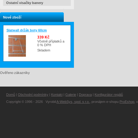
Ostatní visačky banery
Nové zboží
Slatwall držák boty 60cm
339 Kč
Včetně příplatků a
0 % DPH
Skladem
Ověřeno zákazníky
Domů
|
Obchodní podmínky
|
Kontakt
|
Galerie
|
Doprava
|
Konfigurátor regálů
Copyright © 1996 - 2026 Vyrobil
A-WebSys, spol. s r.o.
, pronájem e-shopu
ProEshop
, 