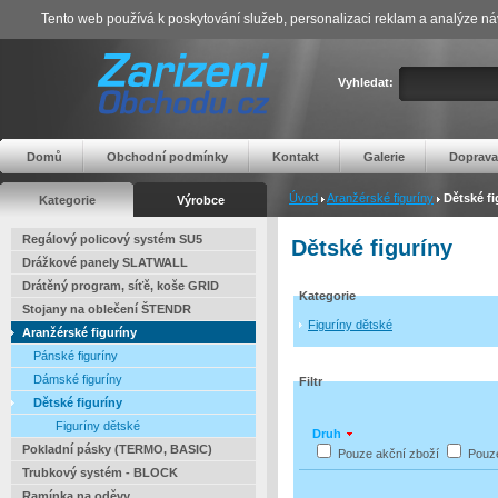
Tento web používá k poskytování služeb, personalizaci reklam a analýze ná
Vyhledat:
Domů
Obchodní podmínky
Kontakt
Galerie
Doprava
Úvod
Aranžérské figuríny
Dětské fi
Kategorie
Výrobce
Regálový policový systém SU5
Dětské figuríny
Drážkové panely SLATWALL
Drátěný program, síťě, koše GRID
Kategorie
Stojany na oblečení ŠTENDR
Figuríny dětské
Aranžérské figuríny
Pánské figuríny
Dámské figuríny
Filtr
Dětské figuríny
Figuríny dětské
Druh
Pokladní pásky (TERMO, BASIC)
Pouze akční zboží
Pouz
Trubkový systém - BLOCK
Ramínka na oděvy