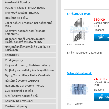
Aranžérské figuríny
Pokladní pásky (TERMO, BASIC)
Trubkový systém - BLOCK
Síť čtvrtkruh 60cm
Ramínka na oděvy
395 Kč
Včetně přípl
Zabezpečení prodejen bezpečnostní
DPH
rámy
Skladem
Konvexní bezpečnostní zrcadlo
nerozbitné
Ko
Označení zboží visačky, textilní
kleště, cenové etikety, splinty
Kód:
2040A-60
Nákupní košíky drátěné a vozíky na
kolečkách
Síť čtvrtkruh 60cm. 60X60cm
TABURETY
Prodejní pulty
Krejčovské panny, Trubkové siluety
Stojánky na hodinky krabičky dárkové
Držák síť-trubka-síť
Bysty, Torza, Hlavy, Nohy, Části těla
24,56 Kč
Nástěnný systém VARIANT
Včetně přípl
DPH
Ramena do zdi systém - WALL
Skladem
LED reklamní poutače
ruční splinty pojistné nitě
Ko
Kabinky na převlékání
Kód:
-2013C
Plastové stojanky