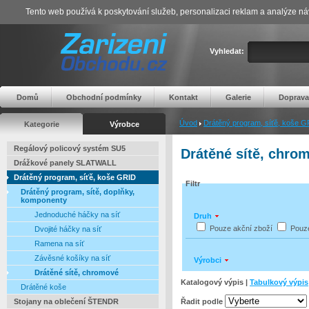
Tento web používá k poskytování služeb, personalizaci reklam a analýze ná
Vyhledat:
Domů
Obchodní podmínky
Kontakt
Galerie
Doprava
Úvod
Drátěný program, síťě, koše 
Kategorie
Výrobce
Regálový policový systém SU5
Drátěné sítě, chro
Drážkové panely SLATWALL
Drátěný program, síťě, koše GRID
Filtr
Drátěný program, sítě, doplňky,
komponenty
Jednoduché háčky na síť
Druh
Pouze akční zboží
Pouz
Dvojité háčky na síť
Ramena na síť
Závěsné košíky na síť
Výrobci
Drátěné sítě, chromové
Katalogový výpis |
Tabulkový výpis
Drátěné koše
Řadit podle
Stojany na oblečení ŠTENDR