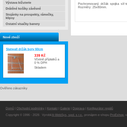
Výstava bižuterie
Pochromovaný držák spojka síť-tr
Rozměry: 25x80mm.
Drátěné košíky závěsné
Stojánky na prospekty, rámečky,
klipsy
Ostatní visačky banery
Nové zboží
Slatwall držák boty 60cm
339 Kč
Včetně příplatků a
0 % DPH
Skladem
Ověřeno zákazníky
Domů
|
Obchodní podmínky
|
Kontakt
|
Galerie
|
Doprava
|
Konfigurátor regálů
Copyright © 1996 - 2026 Vyrobil
A-WebSys, spol. s r.o.
, pronájem e-shopu
ProEshop
, 