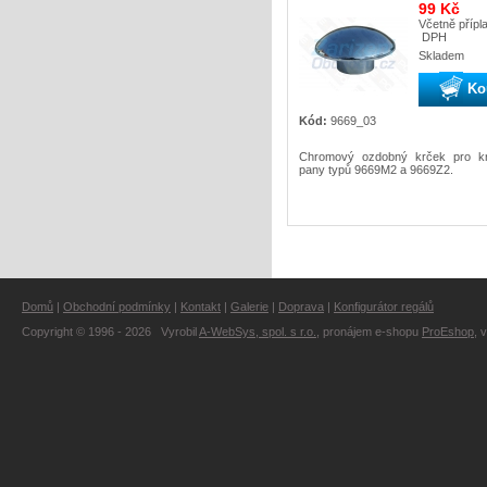
99 Kč
Včetně přípl
DPH
Skladem
Ko
Kód:
9669_03
Chromový ozdobný krček pro kr
pany typů 9669M2 a 9669Z2.
Domů
|
Obchodní podmínky
|
Kontakt
|
Galerie
|
Doprava
|
Konfigurátor regálů
Copyright © 1996 - 2026 Vyrobil
A-WebSys, spol. s r.o.
, pronájem e-shopu
ProEshop
, 