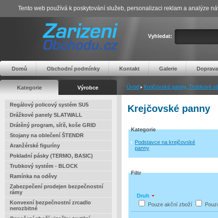
Tento web používá k poskytování služeb, personalizaci reklam a analýze ná
Vyhledat:
Domů
Obchodní podmínky
Kontakt
Galerie
Doprava
Úvod
Krejčovské panny, Trubkové si
Kategorie
Výrobce
Regálový policový systém SU5
Krejčovské panny
Drážkové panely SLATWALL
Drátěný program, síťě, koše GRID
Kategorie
Stojany na oblečení ŠTENDR
Podstavce na krejčovské
Aranžérské figuríny
panny
Pokladní pásky (TERMO, BASIC)
Trubkový systém - BLOCK
Filtr
Ramínka na oděvy
Zabezpečení prodejen bezpečnostní
rámy
Druh
Konvexní bezpečnostní zrcadlo
Pouze akční zboží
Pouz
nerozbitné