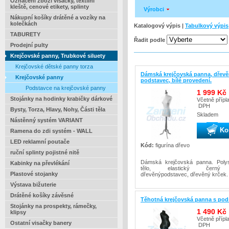
Označení zboží visačky, textilní
kleště, cenové etikety, splinty
Výrobci
Nákupní košíky drátěné a vozíky na
kolečkách
Katalogový výpis |
Tabulkový výpis
TABURETY
Řadit podle
Prodejní pulty
Krejčovské panny, Trubkové siluety
Krejčovské dětské panny torza
Dámská krejčovská panna, dřev
Krejčovské panny
podstavec, bílé provedení.
Podstavce na krejčovské panny
1 999 Kč
Stojánky na hodinky krabičky dárkové
Včetně přípl
DPH
Bysty, Torza, Hlavy, Nohy, Části těla
Skladem
Nástěnný systém VARIANT
Ko
Ramena do zdi systém - WALL
LED reklamní poutače
Kód:
figurína dřevo
ruční splinty pojistné nitě
Dámská krejčovská panna. Polys
Kabinky na převlékání
tělo, elastický černý 
Plastové stojanky
dřevěnýpodstavec, dřevěný krček.
Výstava bižuterie
Drátěné košíky závěsné
Těhotná krejčovská panna s po
Stojánky na prospekty, rámečky,
1 490 Kč
klipsy
Včetně přípl
Ostatní visačky banery
DPH