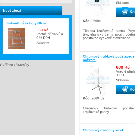
Skladem
Nové zboží
Ko
Kód:
9669e
Slatwall držák boty 60cm
339 Kč
Těhotná krejčovská panna. Poly
Včetně příplatků a
tělo, elastický černý potah. vče
0 % DPH
podstavce výškově stavitelného.
Skladem
Chromový trubkový podstavec s
nožkami
Ověřeno zákazníky
600 Kč
Včetně přípl
DPH
Skladem
Ko
Kód:
9669_02
Chromový trubkový podsta
krejčovské panny.
Chromový ozdobný krček.