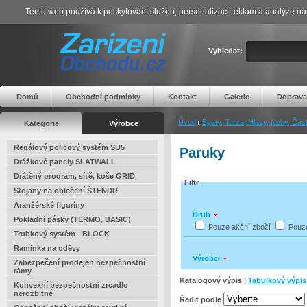
Tento web používá k poskytování služeb, personalizaci reklam a analýze ná
Vyhledat:
Domů
Obchodní podmínky
Kontakt
Galerie
Doprava
Úvod
Bysty, Torza, Hlavy, Nohy, Části
Kategorie
Výrobce
Regálový policový systém SU5
Paruky
Drážkové panely SLATWALL
Drátěný program, síťě, koše GRID
Filtr
Stojany na oblečení ŠTENDR
Aranžérské figuríny
Druh
Pokladní pásky (TERMO, BASIC)
Pouze akční zboží
Pouz
Trubkový systém - BLOCK
Ramínka na oděvy
Výrobci
Zabezpečení prodejen bezpečnostní
rámy
Katalogový výpis |
Tabulkový výpis
Konvexní bezpečnostní zrcadlo
nerozbitné
Řadit podle