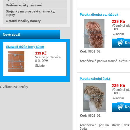
Drátěné košíky závěsné
Stojánky na prospekty, rámečky,
Paruka dlouhá sv. růžová
klipsy
239 Kč
Ostatní visačky banery
Včetně přípl
DPH
Skladem
Nové zboží
Ko
Slatwall držák boty 60cm
Kód:
9801_02
339 Kč
Včetně příplatků a
0 % DPH
Aranžérská paruka dlouhá. Světle 
Skladem
Paruka střední šedá
239 Kč
Ověřeno zákazníky
Včetně přípl
DPH
Skladem
Ko
Kód:
9802_01
Aranžérská paruka střední délk
šedá.