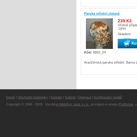
Paruka střední zlatavá
239 Kč
Včetně přípl
DPH
Skladem
Ko
Kód:
9802_04
Aranžérská paruka střední. Barva z
Domů
|
Obchodní podmínky
|
Kontakt
|
Galerie
|
Doprava
|
Konfigurátor regálů
Copyright © 1996 - 2026 Vyrobil
A-WebSys, spol. s r.o.
, pronájem e-shopu
ProEshop
, 