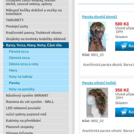
Označení zboží visačky, textilní
kleště, cenové etikety, splinty
Nákupní košíky drátěné a vozíky na
kolečkách
Paruka dlouhá blond1
TABURETY
500 Kč
Prodejní pulty
Včetně přípl
DPH
Krejčovské panny, Trubkové siluety
Skladem
Stojánky na hodinky krabičky dárkové
Bysty, Torza, Hlavy, Nohy, Části těla
Ko
Pánská torza
Kód:
9801_03
Dámská torza
Dětská torza a nohy
Aranžérská paruka dlouhá. Barva 
Hlavy
Nohy na kalhoty
Paruka střední hnědá
Paruky
Nohy na ponožky
350 Kč
Včetně přípl
Nástěnný systém VARIANT
DPH
Ramena do zdi systém - WALL
Skladem
LED reklamní poutače
Ko
ruční splinty pojistné nitě
Kabinky na převlékání
Kód:
9802_03
Plastové stojanky
Aranžérská paruka střední. Barva 
Výstava bižuterie