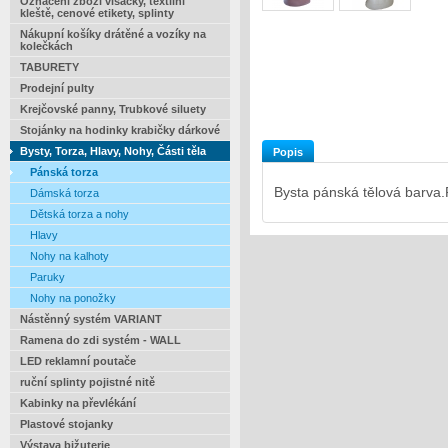
Označení zboží visačky, textilní
kleště, cenové etikety, splinty
Nákupní košíky drátěné a vozíky na
kolečkách
TABURETY
Prodejní pulty
Krejčovské panny, Trubkové siluety
Stojánky na hodinky krabičky dárkové
Bysty, Torza, Hlavy, Nohy, Části těla
Popis
Pánská torza
Bysta pánská tělová barva.
Dámská torza
Dětská torza a nohy
Hlavy
Nohy na kalhoty
Paruky
Nohy na ponožky
Nástěnný systém VARIANT
Ramena do zdi systém - WALL
LED reklamní poutače
ruční splinty pojistné nitě
Kabinky na převlékání
Plastové stojanky
Výstava bižuterie