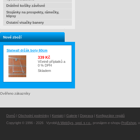
Drátěné košíky závěsné
Stojánky na prospekty, rámečky,
klipsy
Ostatní visačky banery
Nové zboží
Slatwall držák boty 60cm
339 Kč
Včetně příplatků a
0 % DPH
Skladem
Ověřeno zákazníky
Domů
|
Obchodní podmínky
|
Kontakt
|
Galerie
|
Doprava
|
Konfigurátor regálů
Copyright © 1996 - 2026 Vyrobil
A-WebSys, spol. s r.o.
, pronájem e-shopu
ProEshop
, 