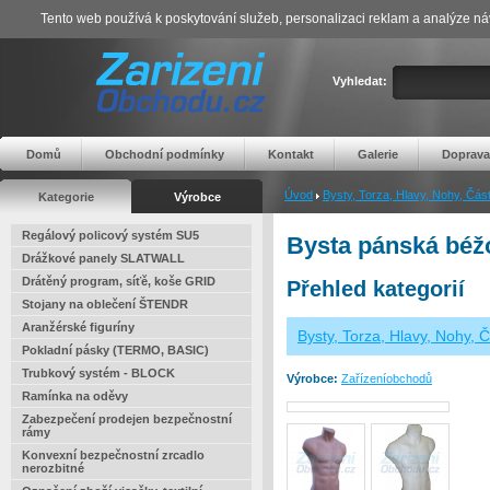
Tento web používá k poskytování služeb, personalizaci reklam a analýze ná
Vyhledat:
Domů
Obchodní podmínky
Kontakt
Galerie
Doprava
Úvod
Bysty, Torza, Hlavy, Nohy, Části
Kategorie
Výrobce
Regálový policový systém SU5
Bysta pánská béž
Drážkové panely SLATWALL
Drátěný program, síťě, koše GRID
Přehled kategorií
Stojany na oblečení ŠTENDR
Aranžérské figuríny
Bysty, Torza, Hlavy, Nohy, Č
Pokladní pásky (TERMO, BASIC)
Trubkový systém - BLOCK
Výrobce:
Zařízeníobchodů
Ramínka na oděvy
Zabezpečení prodejen bezpečnostní
rámy
Konvexní bezpečnostní zrcadlo
nerozbitné