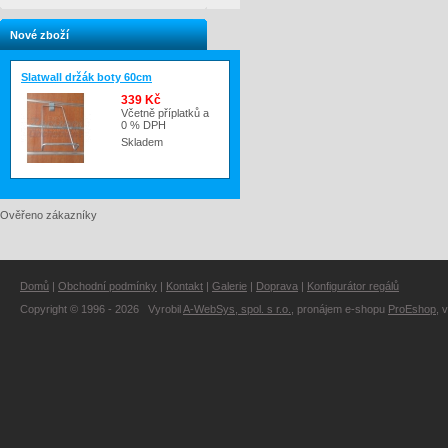
Nové zboží
Slatwall držák boty 60cm
339 Kč
Včetně příplatků a
0 % DPH
Skladem
Ověřeno zákazníky
Domů
|
Obchodní podmínky
|
Kontakt
|
Galerie
|
Doprava
|
Konfigurátor regálů
Copyright © 1996 - 2026 Vyrobil
A-WebSys, spol. s r.o.
, pronájem e-shopu
ProEshop
, 