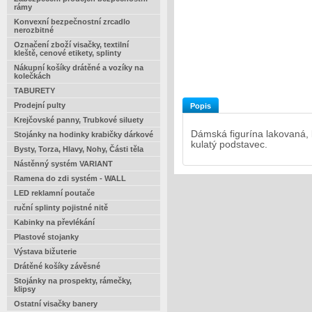
rámy
Konvexní bezpečnostní zrcadlo
nerozbitné
Označení zboží visačky, textilní
kleště, cenové etikety, splinty
Nákupní košíky drátěné a vozíky na
kolečkách
TABURETY
Prodejní pulty
Popis
Krejčovské panny, Trubkové siluety
Dámská figurína lakovaná, b
Stojánky na hodinky krabičky dárkové
kulatý podstavec.
Bysty, Torza, Hlavy, Nohy, Části těla
Nástěnný systém VARIANT
Ramena do zdi systém - WALL
LED reklamní poutače
ruční splinty pojistné nitě
Kabinky na převlékání
Plastové stojanky
Výstava bižuterie
Drátěné košíky závěsné
Stojánky na prospekty, rámečky,
klipsy
Ostatní visačky banery