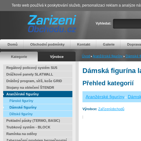
Tento web používá k poskytování služeb, personalizaci reklam a analýze ná
Vyhledat:
Domů
Obchodní podmínky
Kontakt
Galerie
Doprava
Úvod
Aranžérské figuríny
Dámské fi
Kategorie
Výrobce
Regálový policový systém SU5
Dámská figurína 
Drážkové panely SLATWALL
Drátěný program, síťě, koše GRID
Přehled kategorií
Stojany na oblečení ŠTENDR
Aranžérské figuríny
Aranžérské figuríny
Dámské
Pánské figuríny
Dámské figuríny
Výrobce:
Zařízeníobchodů
Dětské figuríny
Pokladní pásky (TERMO, BASIC)
Trubkový systém - BLOCK
Ramínka na oděvy
Zabezpečení prodejen bezpečnostní