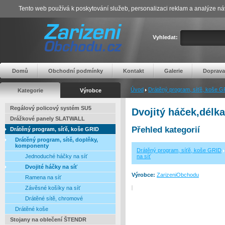
Tento web používá k poskytování služeb, personalizaci reklam a analýze ná
Vyhledat:
Domů
Obchodní podmínky
Kontakt
Galerie
Doprava
Úvod
Drátěný program, síťě, koše 
Kategorie
Výrobce
Regálový policový systém SU5
Dvojitý háček,délk
Drážkové panely SLATWALL
Přehled kategorií
Drátěný program, síťě, koše GRID
Drátěný program, sítě, doplňky,
komponenty
Drátěný program, síťě, koše GRID
Jednoduché háčky na síť
na síť
Dvojité háčky na síť
Výrobce:
ZarizeniObchodu
Ramena na síť
Závěsné košíky na síť
Drátěné sítě, chromové
Drátěné koše
Stojany na oblečení ŠTENDR