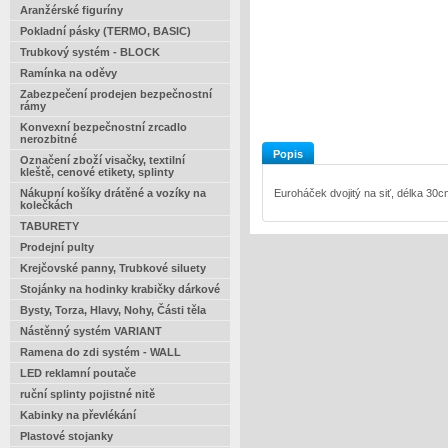
Aranžérské figuríny
Pokladní pásky (TERMO, BASIC)
Trubkový systém - BLOCK
Ramínka na oděvy
Zabezpečení prodejen bezpečnostní
rámy
Konvexní bezpečnostní zrcadlo
nerozbitné
Popis
Označení zboží visačky, textilní
kleště, cenové etikety, splinty
Nákupní košíky drátěné a vozíky na
Euroháček dvojitý na siť, délka 30
kolečkách
TABURETY
Prodejní pulty
Krejčovské panny, Trubkové siluety
Stojánky na hodinky krabičky dárkové
Bysty, Torza, Hlavy, Nohy, Části těla
Nástěnný systém VARIANT
Ramena do zdi systém - WALL
LED reklamní poutače
ruční splinty pojistné nitě
Kabinky na převlékání
Plastové stojanky