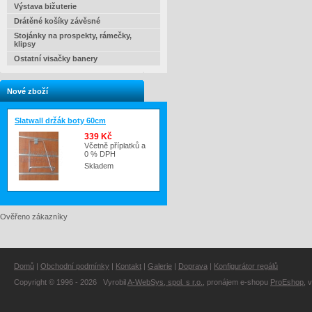
Výstava bižuterie
Drátěné košíky závěsné
Stojánky na prospekty, rámečky,
klipsy
Ostatní visačky banery
Nové zboží
Slatwall držák boty 60cm
339 Kč
Včetně příplatků a
0 % DPH
Skladem
Ověřeno zákazníky
Domů
|
Obchodní podmínky
|
Kontakt
|
Galerie
|
Doprava
|
Konfigurátor regálů
Copyright © 1996 - 2026 Vyrobil
A-WebSys, spol. s r.o.
, pronájem e-shopu
ProEshop
, 