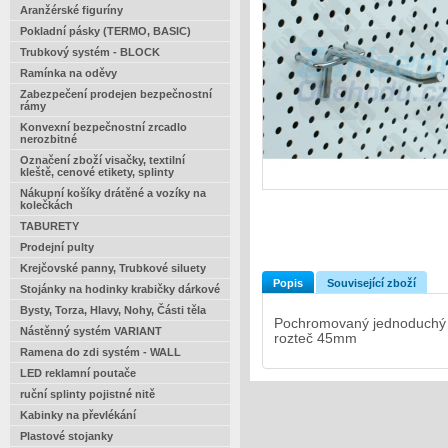
Aranžérské figuríny
Pokladní pásky (TERMO, BASIC)
Trubkový systém - BLOCK
Ramínka na oděvy
Zabezpečení prodejen bezpečnostní
rámy
Konvexní bezpečnostní zrcadlo
nerozbitné
Označení zboží visačky, textilní
kleště, cenové etikety, splinty
Nákupní košíky drátěné a vozíky na
kolečkách
TABURETY
Prodejní pulty
Krejčovské panny, Trubkové siluety
Popis
Související zboží
Stojánky na hodinky krabičky dárkové
Bysty, Torza, Hlavy, Nohy, Části těla
Pochromovaný jednoduchý 
Nástěnný systém VARIANT
rozteč 45mm
Ramena do zdi systém - WALL
LED reklamní poutače
ruční splinty pojistné nitě
Kabinky na převlékání
Plastové stojanky