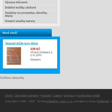
Výstava bižuterie
Drátěné košíky závěsné
Stojánky na prospekty, rámečky,
klipsy
Ostatní visačky banery
Nové zboží
Slatwall držák boty 60cm
339 Kč
Včetně příplatků a
0 % DPH
Skladem
Ověřeno zákazníky
Domů
|
Obchodní podmínky
|
Kontakt
|
Galerie
|
Doprava
|
Konfigurátor regálů
Copyright © 1996 - 2026 Vyrobil
A-WebSys, spol. s r.o.
, pronájem e-shopu
ProEshop
, 