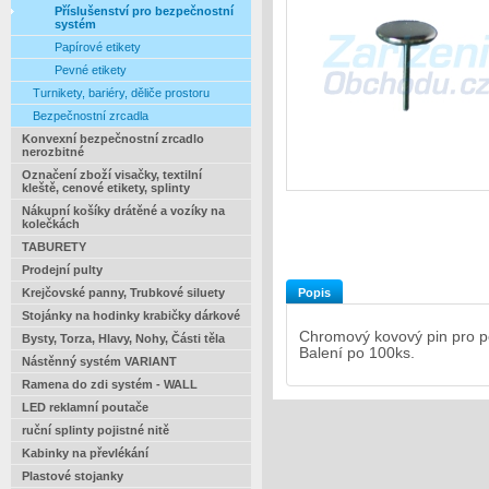
Příslušenství pro bezpečnostní
systém
Papírové etikety
Pevné etikety
Turnikety, bariéry, děliče prostoru
Bezpečnostní zrcadla
Konvexní bezpečnostní zrcadlo
nerozbitné
Označení zboží visačky, textilní
kleště, cenové etikety, splinty
Nákupní košíky drátěné a vozíky na
kolečkách
TABURETY
Prodejní pulty
Popis
Krejčovské panny, Trubkové siluety
Stojánky na hodinky krabičky dárkové
Chromový kovový pin pro pe
Bysty, Torza, Hlavy, Nohy, Části těla
Balení po 100ks.
Nástěnný systém VARIANT
Ramena do zdi systém - WALL
LED reklamní poutače
ruční splinty pojistné nitě
Kabinky na převlékání
Plastové stojanky