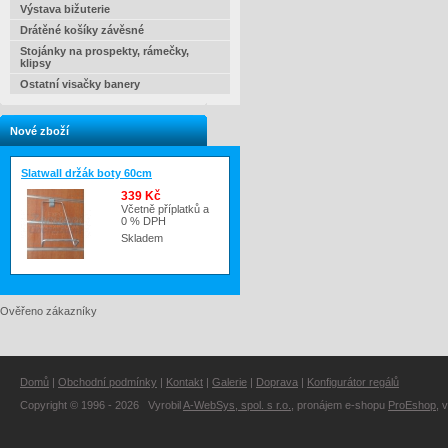
Výstava bižuterie
Drátěné košíky závěsné
Stojánky na prospekty, rámečky,
klipsy
Ostatní visačky banery
Nové zboží
Slatwall držák boty 60cm
339 Kč
Včetně příplatků a
0 % DPH
Skladem
Ověřeno zákazníky
Domů
|
Obchodní podmínky
|
Kontakt
|
Galerie
|
Doprava
|
Konfigurátor regálů
Copyright © 1996 - 2026 Vyrobil
A-WebSys, spol. s r.o.
, pronájem e-shopu
ProEshop
, 