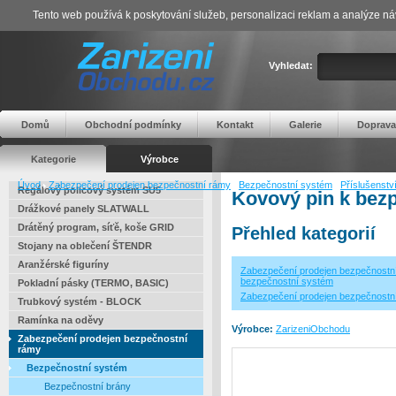
Tento web používá k poskytování služeb, personalizaci reklam a analýze ná
Vyhledat:
Domů
Obchodní podmínky
Kontakt
Galerie
Doprava
Kategorie
Výrobce
Úvod
Zabezpečení prodejen bezpečnostní rámy
Bezpečnostní systém
Příslušenstv
Regálový policový systém SU5
Kovový pin k bez
Drážkové panely SLATWALL
Drátěný program, síťě, koše GRID
Přehled kategorií
Stojany na oblečení ŠTENDR
Aranžérské figuríny
Zabezpečení prodejen bezpečnostn
bezpečnostní systém
Pokladní pásky (TERMO, BASIC)
Zabezpečení prodejen bezpečnostn
Trubkový systém - BLOCK
Ramínka na oděvy
Výrobce:
ZarizeniObchodu
Zabezpečení prodejen bezpečnostní
rámy
Bezpečnostní systém
Bezpečnostní brány