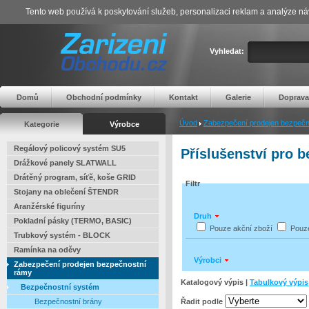
Tento web používá k poskytování služeb, personalizaci reklam a analýze ná
Vyhledat:
Domů
Obchodní podmínky
Kontakt
Galerie
Doprava
Úvod
Zabezpečení prodejen bezpečn
Kategorie
Výrobce
Regálový policový systém SU5
Příslušenství pro 
Drážkové panely SLATWALL
Drátěný program, síťě, koše GRID
Filtr
Stojany na oblečení ŠTENDR
Aranžérské figuríny
Druh
Pokladní pásky (TERMO, BASIC)
Pouze akční zboží
Pouz
Trubkový systém - BLOCK
Ramínka na oděvy
Výrobci
Zabezpečení prodejen bezpečnostní
rámy
Katalogový výpis |
Tabulkový výpis
Bezpečnostní systém
Řadit podle
Bezpečnostní brány