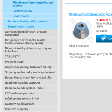
Příslušenství pro bezpečnostní
systém
Papírové etikety
Magnetický uvolňovač pevných e
Pevné etikety
1 400 Kč
Turnikety, bariéry, děliče prostoru
Včetně přípl
DPH
Bezpečnostní zrcadla
Skladem
Konvexní bezpečnostní zrcadlo
nerozbitné
Ko
Označení zboží visačky, textilní
kleště, cenové etikety, splinty
Kód:
8703kužel
Nákupní košíky drátěné a vozíky na
kolečkách
Magnetický uvolňovač pevných etik
TABURETY
Povrch matný nikl.
Prodejní pulty
Krejčovské panny, Trubkové siluety
Stojánky na hodinky krabičky dárkové
Bysty, Torza, Hlavy, Nohy, Části těla
Nástěnný systém VARIANT
Ramena do zdi systém - WALL
LED reklamní poutače
ruční splinty pojistné nitě
Kabinky na převlékání
Plastové stojanky