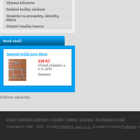
Výstava bižuterie
Drátěné košíky závěsné
Stojánky na prospekty, rámečky,
klipsy
Ostatní visačky banery
Nové zboží
Slatwall držák boty 60cm
339 Kč
Včetně příplatků a
0 % DPH
Skladem
Ověřeno zákazníky
Domů
|
Obchodní podmínky
|
Kontakt
|
Galerie
|
Doprava
|
Konfigurátor regálů
Copyright © 1996 - 2026 Vyrobil
A-WebSys, spol. s r.o.
, pronájem e-shopu
ProEshop
, 