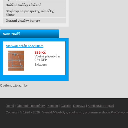
Drátěné košíky závěsné
Stojánky na prospekty, rámečky,
klipsy
Ostatní visačky banery
Nové zboží
Slatwall držák boty 60cm
339 Kč
Včetně příplatků a
0 % DPH
Skladem
Ověřeno zákazníky
Domů
|
Obchodní podmínky
|
Kontakt
|
Galerie
|
Doprava
|
Konfigurátor regálů
Copyright © 1996 - 2026 Vyrobil
A-WebSys, spol. s r.o.
, pronájem e-shopu
ProEshop
, 