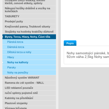
Označení zboží visačky, textilní
kleště, cenové etikety, splinty
Nákupní košíky drátěné a vozíky na
kolečkách
TABURETY
Prodejní pulty
Krejčovské panny, Trubkové siluety
Stojánky na hodinky krabičky dárkové
Bysty, Torza, Hlavy, Nohy, Části těla
Pánská torza
Popis
Dámská torza
Dětská torza a nohy
Nohy samostojící pánské, b
92cm váha 2,5kg Nohy samos
Hlavy
Nohy na kalhoty
Paruky
Nohy na ponožky
Nástěnný systém VARIANT
Ramena do zdi systém - WALL
LED reklamní poutače
ruční splinty pojistné nitě
Kabinky na převlékání
Plastové stojanky
Výstava bižuterie