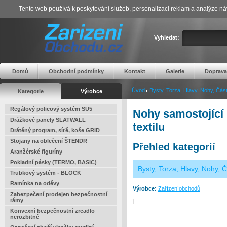
Tento web používá k poskytování služeb, personalizaci reklam a analýze ná
Vyhledat:
Domů
Obchodní podmínky
Kontakt
Galerie
Doprava
Úvod
Bysty, Torza, Hlavy, Nohy, Části
Kategorie
Výrobce
Regálový policový systém SU5
Nohy samostojící 
Drážkové panely SLATWALL
textilu
Drátěný program, síťě, koše GRID
Stojany na oblečení ŠTENDR
Přehled kategorií
Aranžérské figuríny
Pokladní pásky (TERMO, BASIC)
Bysty, Torza, Hlavy, Nohy, Č
Trubkový systém - BLOCK
Ramínka na oděvy
Výrobce:
Zařízeníobchodů
Zabezpečení prodejen bezpečnostní
rámy
Konvexní bezpečnostní zrcadlo
nerozbitné