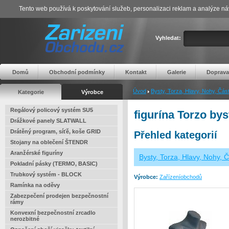
Tento web používá k poskytování služeb, personalizaci reklam a analýze ná
Vyhledat:
Domů
Obchodní podmínky
Kontakt
Galerie
Doprava
Úvod
Bysty, Torza, Hlavy, Nohy, Části
Kategorie
Výrobce
Regálový policový systém SU5
figurína Torzo by
Drážkové panely SLATWALL
Drátěný program, síťě, koše GRID
Přehled kategorií
Stojany na oblečení ŠTENDR
Aranžérské figuríny
Bysty, Torza, Hlavy, Nohy, Č
Pokladní pásky (TERMO, BASIC)
Trubkový systém - BLOCK
Výrobce:
Zařízeníobchodů
Ramínka na oděvy
Zabezpečení prodejen bezpečnostní
rámy
Konvexní bezpečnostní zrcadlo
nerozbitné