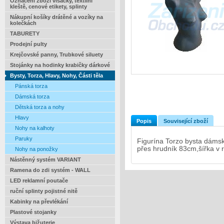
Označení zboží visačky, textilní
kleště, cenové etikety, splinty
Nákupní košíky drátěné a vozíky na
kolečkách
TABURETY
Prodejní pulty
Krejčovské panny, Trubkové siluety
Stojánky na hodinky krabičky dárkové
Bysty, Torza, Hlavy, Nohy, Části těla
Pánská torza
Dámská torza
Dětská torza a nohy
Hlavy
Popis
Související zboží
Nohy na kalhoty
Paruky
Figurína Torzo bysta dámsk
přes hrudník 83cm,šířka v
Nohy na ponožky
Nástěnný systém VARIANT
Ramena do zdi systém - WALL
LED reklamní poutače
ruční splinty pojistné nitě
Kabinky na převlékání
Plastové stojanky
Výstava bižuterie