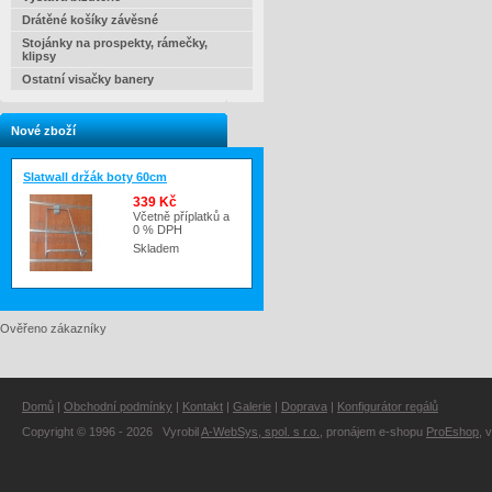
Drátěné košíky závěsné
Stojánky na prospekty, rámečky,
klipsy
Ostatní visačky banery
Nové zboží
Slatwall držák boty 60cm
339 Kč
Včetně příplatků a
0 % DPH
Skladem
Ověřeno zákazníky
Domů
|
Obchodní podmínky
|
Kontakt
|
Galerie
|
Doprava
|
Konfigurátor regálů
Copyright © 1996 - 2026 Vyrobil
A-WebSys, spol. s r.o.
, pronájem e-shopu
ProEshop
, 